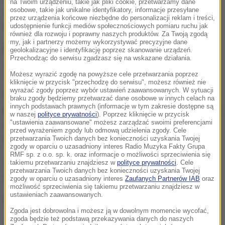
na Twoim urządzeniu, takie jak pliki cookie, przetwarzamy dane
żeby zupełnie nie wiedzieli, czym był stan wojenny
-
osobowe, takie jak unikalne identyfikatory, informacje przesyłane
przez urządzenia końcowe niezbędne do personalizacji reklam i treści,
mówił poseł klubu PiS.
udostępnienie funkcji mediów społecznościowych pomiaru ruchu jak
również dla rozwoju i poprawny naszych produktów. Za Twoją zgodą
my, jak i partnerzy możemy wykorzystywać precyzyjne dane
Robert Mazurek, RMF FM: 38 lat temu generał
geolokalizacyjne i identyfikację poprzez skanowanie urządzeń.
Przechodząc do serwisu zgadzasz się na wskazane działania.
Jaruzelski wprowadza stan wojenny. Nie ma
Możesz wyrazić zgodę na powyższe cele przetwarzania poprzez
"Teleranka", są też poważniejsze dolegliwości,
kliknięcie w przycisk "przechodzę do serwisu", możesz również nie
wyrażać zgody poprzez wybór ustawień zaawansowanych. W sytuacji
czołgi na ulicach. Moi goście nie mogą tego
braku zgody będziemy przetwarzać dane osobowe w innych celach na
innych podstawach prawnych (informacje w tym zakresie dostępne są
pamiętać, bo się urodzili po stanie wojennym, jedni
w naszej
polityce prywatności
). Poprzez kliknięcie w przycisk
z najmłodszych posłów. Kamil Bortniczuk, Prawo i
"ustawienia zaawansowane" możesz zarządzać swoimi preferencjami
przed wyrażeniem zgody lub odmową udzielenia zgody. Cele
Sprawiedliwość, dzień dobry.
przetwarzania Twoich danych bez konieczności uzyskania Twojej
zgody w oparciu o uzasadniony interes Radio Muzyka Fakty Grupa
RMF sp. z o.o. sp. k. oraz informacje o możliwości sprzeciwienia się
Kamil Bortniczuk:
Dzień dobry. Z Porozumienia
takiemu przetwarzaniu znajdziesz w
polityce prywatności
. Cele
przetwarzania Twoich danych bez konieczności uzyskania Twojej
Gowina, klub parlamentarny PiS.
zgody w oparciu o uzasadniony interes
Zaufanych Partnerów IAB
oraz
możliwość sprzeciwienia się takiemu przetwarzaniu znajdziesz w
ustawieniach zaawansowanych.
Oraz Wojciech Król, Koalicja Obywatelska.
Zgoda jest dobrowolna i możesz ją w dowolnym momencie wycofać,
zgoda będzie też podstawą przekazywania danych do naszych
Wojciech Król:
Dzień dobry. Platforma Obywatelska,