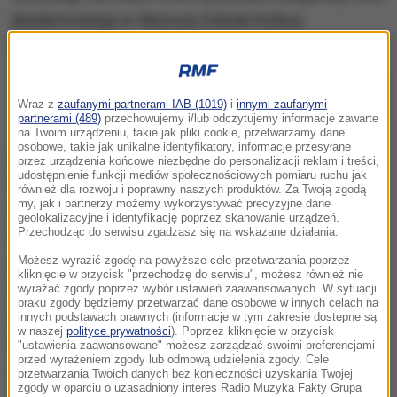
Wicepremier, minister nauki i szkolnictwa wyższego Jarosław Gowin
podczas inauguracji roku akademickiego w Wyższej Szkole Kultury
Wraz z
zaufanymi partnerami IAB (1019)
i
innymi zaufanymi
Społecznej i Medialnej w Toruniu
partnerami (489)
przechowujemy i/lub odczytujemy informacje zawarte
na Twoim urządzeniu, takie jak pliki cookie, przetwarzamy dane
osobowe, takie jak unikalne identyfikatory, informacje przesyłane
Dziś w Domie Braci Jabłkowskich przy ul. Brackiej w
przez urządzenia końcowe niezbędne do personalizacji reklam i treści,
udostępnienie funkcji mediów społecznościowych pomiaru ruchu jak
Warszawie odbędzie się "Ukrainian Student’s
również dla rozwoju i poprawny naszych produktów. Za Twoją zgodą
my, jak i partnerzy możemy wykorzystywać precyzyjne dane
Weekend". Jest to projekt Stowarzyszenie
geolokalizacyjne i identyfikację poprzez skanowanie urządzeń.
Przechodząc do serwisu zgadzasz się na wskazane działania.
Studentów Ukraińskich w Polsce. Wsparcia udzieliła
Możesz wyrazić zgodę na powyższe cele przetwarzania poprzez
ambasada Ukrainy oraz Polsko-Ukraińska Izba
kliknięcie w przycisk "przechodzę do serwisu", możesz również nie
Gospodarcza. Swój udział zapowiedział także
wyrażać zgody poprzez wybór ustawień zaawansowanych. W sytuacji
braku zgody będziemy przetwarzać dane osobowe w innych celach na
przedstawiciel Ministerstwa Nauki i Szkolnictwa
innych podstawach prawnych (informacje w tym zakresie dostępne są
w naszej
polityce prywatności
). Poprzez kliknięcie w przycisk
Wyższego, kierowanego przez wicepremiera
"ustawienia zaawansowane" możesz zarządzać swoimi preferencjami
przed wyrażeniem zgody lub odmową udzielenia zgody. Cele
Jarosława Gowina.
przetwarzania Twoich danych bez konieczności uzyskania Twojej
zgody w oparciu o uzasadniony interes Radio Muzyka Fakty Grupa