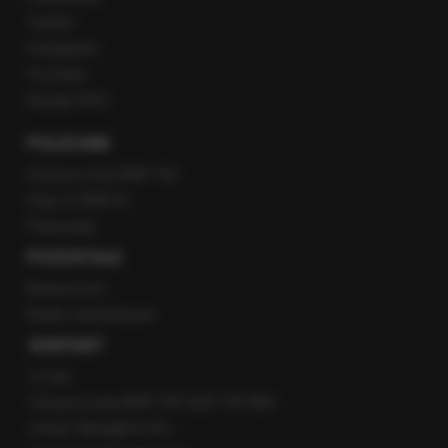
Twitter
Instagram
YouTube
Kanały RSS
POLECANE
Gorąca Linia RMF FM
Staż w RMF24
Patronaty
POZOSTAŁE
Newsroom
Radio internetowe
KONTAKT
O nas
Gorąca Linia RMF FM: 600 700 800
email: fakty@rmf.fm