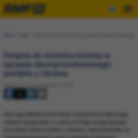
RMF24
Fakty
Pytanie do ministra Gowina w sprawie skompromitowanego pol
Pytanie do ministra Gowina w
sprawie skompromitowanego
polityka z Ukrainy
Niedziela, 22 października 2017 (12:18)
Dlaczego Ministerstwo Nauki i Szkolnictwa Wyższego
wspiera wydarzenie, w czasie którego swoją agitację
prowadzić będzie polityk z Ukrainy, odpowiedzialny za
wykopanie kolejnych rowów pomiędzy Polakami i