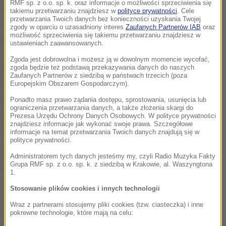
RMF sp. z o.o. sp. k. oraz informacje o możliwości sprzeciwienia się
W dziale ogłoszeń na stronie Wydziału Prawa i
takiemu przetwarzaniu znajdziesz w
polityce prywatności
. Cele
przetwarzania Twoich danych bez konieczności uzyskania Twojej
Administracji Uniwersytetu Warszawskiego można
zgody w oparciu o uzasadniony interes
Zaufanych Partnerów IAB
oraz
możliwość sprzeciwienia się takiemu przetwarzaniu znajdziesz w
przeczytać: "Podczas wydarzenia ponad 150
ustawieniach zaawansowanych.
uczestników pogłębi swoją wiedzę na temat
Zgoda jest dobrowolna i możesz ją w dowolnym momencie wycofać,
polityczno-gospodarczych relacji obu państw,
zgoda będzie też podstawą przekazywania danych do naszych
Zaufanych Partnerów z siedzibą w państwach trzecich (poza
funkcjonowania ukraińskich przedsiębiorstw na
Europejskim Obszarem Gospodarczym).
terenie Polski, szczególnych warunkach mieszkania
Ponadto masz prawo żądania dostępu, sprostowania, usunięcia lub
ograniczenia przetwarzania danych, a także złożenia skargi do
w Polsce, ciekawostkach oraz ogólnych zasadach
Prezesa Urzędu Ochrony Danych Osobowych. W polityce prywatności
znajdziesz informacje jak wykonać swoje prawa. Szczegółowe
zapewniających komfortowy i miły pobyt w kraju.".
informacje na temat przetwarzania Twoich danych znajdują się w
polityce prywatności.
Sformułowanie "komfortowy i miły pobyt w kraju"
Administratorem tych danych jesteśmy my, czyli Radio Muzyka Fakty
Grupa RMF sp. z o.o. sp. k. z siedzibą w Krakowie, al. Waszyngtona
trochę dziwi, bo studenci ukraińscy, bardzo często
1.
opłacani z pieniędzy polskiego podatnika, powinny
Stosowanie plików cookies i innych technologii
raczej koncentrować się na nauce i pracy niż na
Wraz z partnerami stosujemy pliki cookies (tzw. ciasteczka) i inne
wypoczynku. Najbardziej jednak w tym ogłoszeniu
pokrewne technologie, które mają na celu: