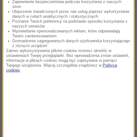
zaskakuje inna informacja: "Podsumowaniem
Zapewnienie bezpieczeństwa podczas korzystania z naszych
stron
wydarzenia będzie spotkanie i dyskusja z
Ulepszenie świadczonych przez nas usług poprzez wykorzystanie
danych w celach analitycznych i statystycznych
Prezydentem Ukrainy w latach 2005-2010, liderem
Poznanie Twoich preferencji na podstawie sposobu korzystania z
naszych serwisów
Pomarańczowej Rewolucji - Wiktorem Juszczenką.".
Wyświetlanie spersonalizowanych reklam, które odpowiadają
Twoim zainteresowaniom
Gromadzenie zagregowanych danych użytkownika korzystającego
A to jest już jawny afront wobec polskich
z różnych urządzeń
Zakres wykorzystywania plików cookies możesz określić w
gospodarzy. Wiktor Juszczenko bowiem to nie tylko
ustawieniach Twojej przeglądarki. Bez wprowadzenia zmian ustawień,
skompromitowany lider "pomarańczowej rewolucji",
informacje w plikach cookies mogą być zapisywane w pamięci
Twojego urządzenia. Więcej szczegółów znajdziesz w
Polityce
ale i gloryfikator zbrodniczej Ukraińskiej
cookies
.
Powstańczej Armii, odpowiedzialnej za ludobójstwo
dokonane w latach 40. ubiegłego wieku na Polakach i
obywatelach polskich innej narodowości, w tym
także na sprawiedliwych Ukraińcach. Były prezydent
Ukrainy, odrzucony przez własny naród (poparcie dla
niego w szybkim tempie stopniało z 52 do 6 procent),
po przegranych wyborach, które odbyły się na