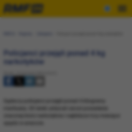
RMF24
Regiony
Zakopane
Policjanci przejęli ponad 4 kg narkotyków
Policjanci przejęli ponad 4 kg
narkotyków
Środa, 10 stycznia 2024 (16:31)
Sądeccy policjanci przejęli ponad 4 kilogramy
marihuany. 20-latek usłyszał zarzut posiadania
znacznej ilości narkotyków i najbliższe trzy miesiące
spędzi w areszcie.