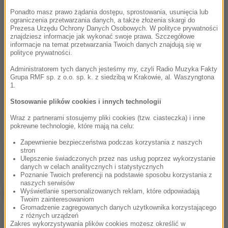
Ponadto masz prawo żądania dostępu, sprostowania, usunięcia lub
ograniczenia przetwarzania danych, a także złożenia skargi do
Prezesa Urzędu Ochrony Danych Osobowych. W polityce prywatności
znajdziesz informacje jak wykonać swoje prawa. Szczegółowe
informacje na temat przetwarzania Twoich danych znajdują się w
polityce prywatności.
Administratorem tych danych jesteśmy my, czyli Radio Muzyka Fakty
Grupa RMF sp. z o.o. sp. k. z siedzibą w Krakowie, al. Waszyngtona
1.
Stosowanie plików cookies i innych technologii
Wraz z partnerami stosujemy pliki cookies (tzw. ciasteczka) i inne
pokrewne technologie, które mają na celu:
Zapewnienie bezpieczeństwa podczas korzystania z naszych
Źródło: RMF24
stron
Ulepszenie świadczonych przez nas usług poprzez wykorzystanie
narkotyki
Tagi:
danych w celach analitycznych i statystycznych
Poznanie Twoich preferencji na podstawie sposobu korzystania z
naszych serwisów
NAJWAŻNIEJSZE FAKTY
Wyświetlanie spersonalizowanych reklam, które odpowiadają
Twoim zainteresowaniom
Gromadzenie zagregowanych danych użytkownika korzystającego
z różnych urządzeń
Historyczny rekord upałów
Zakres wykorzystywania plików cookies możesz określić w