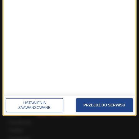
Fakty z Trójmiasta
Fakty z Warszawy
Fakty z Wrocławia
Fakty z Zakopanego
ROZMOWY W RMF FM
Najnowsze rozmowy w RMF FM
Rozmowa o 7:00 w RMF FM i Radiu RMF24
Poranna rozmowa w RMF FM
Popołudniowa rozmowa w RMF FM
Gość Krzysztofa Ziemca w RMF FM
Rozmowy w Radiu RMF24
SPOŁECZNOŚĆ
USTAWIENIA
PRZEJDŹ DO SERWISU
ZAAWANSOWANE
Facebook
Twitter
Instagram