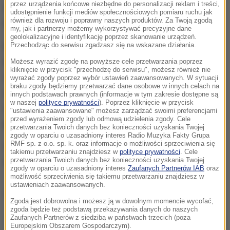
przez urządzenia końcowe niezbędne do personalizacji reklam i treści,
mężczyzna.
W aucie była duża niebieska torba, a w
udostępnienie funkcji mediów społecznościowych pomiaru ruchu jak
również dla rozwoju i poprawny naszych produktów. Za Twoją zgodą
niej worki z suszem roślinnym
.
my, jak i partnerzy możemy wykorzystywać precyzyjne dane
geolokalizacyjne i identyfikację poprzez skanowanie urządzeń.
Przechodząc do serwisu zgadzasz się na wskazane działania.
Kryminalni przejęli ponad 4 kilogramy marihuany. 20-
letni sądeczanin został zatrzymany i przewieziony
Możesz wyrazić zgodę na powyższe cele przetwarzania poprzez
kliknięcie w przycisk "przechodzę do serwisu", możesz również nie
do Komendy Miejskiej Policji w Nowym Sączu, gdzie
wyrażać zgody poprzez wybór ustawień zaawansowanych. W sytuacji
braku zgody będziemy przetwarzać dane osobowe w innych celach na
usłyszał zarzut posiadania znacznej ilości środków
innych podstawach prawnych (informacje w tym zakresie dostępne są
w naszej
polityce prywatności
). Poprzez kliknięcie w przycisk
odurzających, za co
grozi mu od roku do 10 lat
"ustawienia zaawansowane" możesz zarządzać swoimi preferencjami
przed wyrażeniem zgody lub odmową udzielenia zgody. Cele
pozbawienia wolności.
przetwarzania Twoich danych bez konieczności uzyskania Twojej
zgody w oparciu o uzasadniony interes Radio Muzyka Fakty Grupa
RMF sp. z o.o. sp. k. oraz informacje o możliwości sprzeciwienia się
Sąd zastosował wobec mężczyzny tymczasowy
takiemu przetwarzaniu znajdziesz w
polityce prywatności
. Cele
przetwarzania Twoich danych bez konieczności uzyskania Twojej
trzymiesięczny areszt.
zgody w oparciu o uzasadniony interes
Zaufanych Partnerów IAB
oraz
możliwość sprzeciwienia się takiemu przetwarzaniu znajdziesz w
ustawieniach zaawansowanych.
Dalsza część artykułu pod materiałem video:
Zgoda jest dobrowolna i możesz ją w dowolnym momencie wycofać,
zgoda będzie też podstawą przekazywania danych do naszych
Zaufanych Partnerów z siedzibą w państwach trzecich (poza
Europejskim Obszarem Gospodarczym).