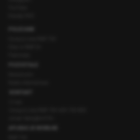
YouTube
Kanały RSS
POLECANE
Gorąca Linia RMF FM
Staż w RMF24
Patronaty
POZOSTAŁE
Newsroom
Radio internetowe
KONTAKT
O nas
Gorąca Linia RMF FM: 600 700 800
email: fakty@rmf.fm
APLIKACJE MOBILNE
RMF FM