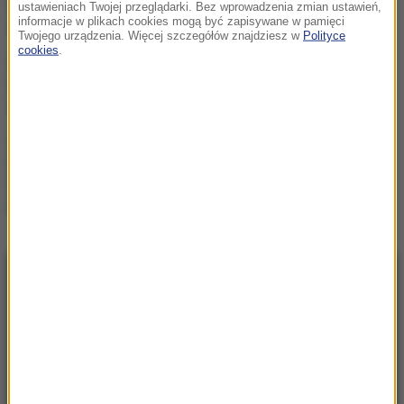
pod Tatrami. Kiedy się
ustawieniach Twojej przeglądarki. Bez wprowadzenia zmian ustawień,
ochłodzi?
informacje w plikach cookies mogą być zapisywane w pamięci
Twojego urządzenia. Więcej szczegółów znajdziesz w
Polityce
cookies
.
Turyści masowo ruszają w
to miejsce Tatr. Powód
zachwyca na zdjęciach
Europejskie Targi
Produktów Regionalnych
2026 w Zakopanem –
program, atrakcje,
koncerty
NAJNOWSZE
23:57
Były żołnierz USA przechodzi piekło w Rosji.
Waszyngton naciska na Moskwę