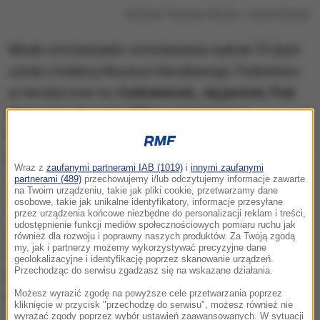
Wystawa "Impresje. Młodzi o sztuce dawnej"
Młode wrocławianki i wrocławianie wybrali 70 dzieł
sztuki z kolekcji Muzeum Narodowego. Podzielono
je tematycznie na:
Codzienność, Jej portret, Pod
chmurami, Sacrum, Oblicza mężczyzny i
Wyostrzonym wzrokiem
. Do części obrazów
powstały teksty literackie, również prezentowane na
Wraz z
zaufanymi partnerami IAB (1019)
i
innymi zaufanymi
wystawie.
partnerami (489)
przechowujemy i/lub odczytujemy informacje zawarte
na Twoim urządzeniu, takie jak pliki cookie, przetwarzamy dane
osobowe, takie jak unikalne identyfikatory, informacje przesyłane
Wśród dzieł wybranych przez młodzież są
przez urządzenia końcowe niezbędne do personalizacji reklam i treści,
udostępnienie funkcji mediów społecznościowych pomiaru ruchu jak
niepokazywane na co dzień prace Olgi Boznańskiej,
również dla rozwoju i poprawny naszych produktów. Za Twoją zgodą
my, jak i partnerzy możemy wykorzystywać precyzyjne dane
Aleksandra Gierymskiego, Vlastimila Hofmanna,
geolokalizacyjne i identyfikację poprzez skanowanie urządzeń.
Przechodząc do serwisu zgadzasz się na wskazane działania.
Marii Niedzielskiej, Jacka Malczewskiego, Jana
Możesz wyrazić zgodę na powyższe cele przetwarzania poprzez
Matejki, Fryderyka Pautscha, Jana Styki, Józefa
kliknięcie w przycisk "przechodzę do serwisu", możesz również nie
Szermentowskiego czy Witolda Wojtkiewicza.
wyrażać zgody poprzez wybór ustawień zaawansowanych. W sytuacji