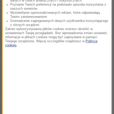
danych w celach analitycznych i statystycznych
Poznanie Twoich preferencji na podstawie sposobu korzystania z
naszych serwisów
Wyświetlanie spersonalizowanych reklam, które odpowiadają
Twoim zainteresowaniom
Gromadzenie zagregowanych danych użytkownika korzystającego
z różnych urządzeń
Zakres wykorzystywania plików cookies możesz określić w
ustawieniach Twojej przeglądarki. Bez wprowadzenia zmian ustawień,
informacje w plikach cookies mogą być zapisywane w pamięci
Twojego urządzenia. Więcej szczegółów znajdziesz w
Polityce
Andrzej Duda dodał, że programy miały na celu jak
cookies
.
najszybsze poprawienie bytu polskiej rodziny.
Trudno było znieść te informacje, że w Polsce jest
800 tys. dzieci, które nie dojadają, dla mnie wielką
satysfakcją jest to, że w ogromnym stopniu udało się
to zlikwidować i dzisiaj to wielkie nieszczęście już nie
występuje
- zaznaczył.
Prezydent wskazywał także na walkę z