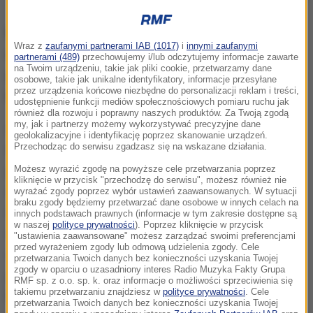
Według najnowszych danych z 99,78 proc.
Wraz z
zaufanymi partnerami IAB (1017)
i
innymi zaufanymi
obwodów Andrzej Duda uzyskał 43,67 proc.
partnerami (489)
przechowujemy i/lub odczytujemy informacje zawarte
na Twoim urządzeniu, takie jak pliki cookie, przetwarzamy dane
głosów, Rafał Trzaskowski - 30,34 proc., a Szymon
osobowe, takie jak unikalne identyfikatory, informacje przesyłane
przez urządzenia końcowe niezbędne do personalizacji reklam i treści,
Hołownia - 13,85 procent.
udostępnienie funkcji mediów społecznościowych pomiaru ruchu jak
również dla rozwoju i poprawny naszych produktów. Za Twoją zgodą
my, jak i partnerzy możemy wykorzystywać precyzyjne dane
Dziś przed nami wielkie wyzwanie. Chcę
geolokalizacyjne i identyfikację poprzez skanowanie urządzeń.
Przechodząc do serwisu zgadzasz się na wskazane działania.
kontynuować swoją prezydencką misję, którą
państwo powierzyliście mi 5 lat temu. Ta misja ma
Możesz wyrazić zgodę na powyższe cele przetwarzania poprzez
kliknięcie w przycisk "przechodzę do serwisu", możesz również nie
swoje etapy. To podnoszenie w górę polskich spraw,
wyrażać zgody poprzez wybór ustawień zaawansowanych. W sytuacji
braku zgody będziemy przetwarzać dane osobowe w innych celach na
to załatwianie ważnych polskich interesów na arenie
innych podstawach prawnych (informacje w tym zakresie dostępne są
w naszej
polityce prywatności
). Poprzez kliknięcie w przycisk
międzynarodowej, to często bardzo twarda postawa
"ustawienia zaawansowane" możesz zarządzać swoimi preferencjami
przed wyrażeniem zgody lub odmową udzielenia zgody. Cele
w polskich sprawach, ale taka, która niejednokrotnie
przetwarzania Twoich danych bez konieczności uzyskania Twojej
zgody w oparciu o uzasadniony interes Radio Muzyka Fakty Grupa
przynosi efekty
- powiedział Andrzej Duda.
RMF sp. z o.o. sp. k. oraz informacje o możliwości sprzeciwienia się
takiemu przetwarzaniu znajdziesz w
polityce prywatności
. Cele
Podkreślał, że w ciągu ostatnich 5 lat "udało się
przetwarzania Twoich danych bez konieczności uzyskania Twojej