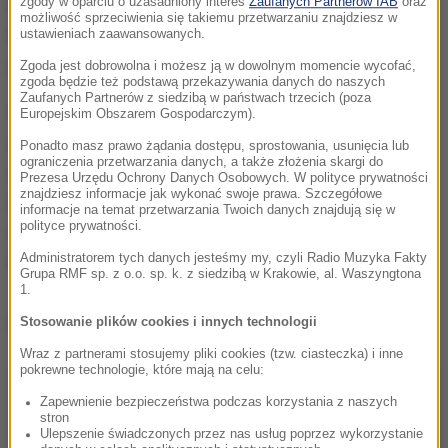
zgody w oparciu o uzasadniony interes
Zaufanych Partnerów IAB
oraz
wprowadzić programy, które wsparły polską rodzinę".
możliwość sprzeciwienia się takiemu przetwarzaniu znajdziesz w
Wskazał m.in. na program "Rodzina 500 plus", Dobry
ustawieniach zaawansowanych.
start" oraz wsparcie młodych.
Zgoda jest dobrowolna i możesz ją w dowolnym momencie wycofać,
zgoda będzie też podstawą przekazywania danych do naszych
Zaufanych Partnerów z siedzibą w państwach trzecich (poza
Rodzice już nie otrzymują na nich 500 plus, ale
Europejskim Obszarem Gospodarczym).
zwolniliśmy ich z podatku dochodowego do 26. roku
Ponadto masz prawo żądania dostępu, sprostowania, usunięcia lub
ograniczenia przetwarzania danych, a także złożenia skargi do
życia, żeby im było łatwiej znaleźć pierwszą pracę,
Prezesa Urzędu Ochrony Danych Osobowych. W polityce prywatności
znajdziesz informacje jak wykonać swoje prawa. Szczegółowe
żeby ta pierwsza praca, która z reguły nie jest
informacje na temat przetwarzania Twoich danych znajdują się w
polityce prywatności.
wysoko płatna przyniosła im więcej pieniędzy
-
Administratorem tych danych jesteśmy my, czyli Radio Muzyka Fakty
stwierdził.
Grupa RMF sp. z o.o. sp. k. z siedzibą w Krakowie, al. Waszyngtona
1.
Dalsza część artykułu pod materiałem video:
Stosowanie plików cookies i innych technologii
Wraz z partnerami stosujemy pliki cookies (tzw. ciasteczka) i inne
pokrewne technologie, które mają na celu:
Zapewnienie bezpieczeństwa podczas korzystania z naszych
stron
Ulepszenie świadczonych przez nas usług poprzez wykorzystanie