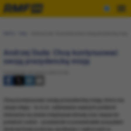
RMF24
Fakty
Andrzej Duda: Chcę kontynuować swoją prezydencką misję
Andrzej Duda: Chcę kontynuować
swoją prezydencką misję
Poniedziałek, 29 czerwca 2020 (12:09)
Chcę kontynuować swoją prezydencką misję, która ma
swoje etapy - to m.in. załatwianie ważnych polskich
interesów na arenie międzynarodowej oraz wsparcie
polskich rodzin - powiedział w poniedziałek prezydent
Andrzej Duda podczas spotkania z wyborcami w