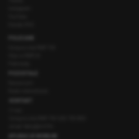
Twitter
Instagram
YouTube
Kanały RSS
POLECANE
Gorąca Linia RMF FM
Staż w RMF24
Patronaty
POZOSTAŁE
Newsroom
Radio internetowe
KONTAKT
O nas
Gorąca Linia RMF FM: 600 700 800
email: fakty@rmf.fm
APLIKACJE MOBILNE