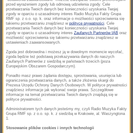
przed wyrażeniem zgody lub odmową udzielenia zgody. Cele
przetwarzania Twoich danych bez konieczności uzyskania Twojej
Dzisiaj, 8 sierpnia (19:10)
zgody w oparciu o uzasadniony interes Radio Muzyka Fakty Grupa
RMF sp. z o.o. sp. k. oraz informacje o możliwości sprzeciwienia się
Opublikowano ranking europejskich służb
takiemu przetwarzaniu znajdziesz w
polityce prywatności
. Cele
wywiadowczych. Polska w top 10
przetwarzania Twoich danych bez konieczności uzyskania Twojej
zgody w oparciu o uzasadniony interes
Zaufanych Partnerów IAB
oraz
możliwość sprzeciwienia się takiemu przetwarzaniu znajdziesz w
ustawieniach zaawansowanych.
Zgoda jest dobrowolna i możesz ją w dowolnym momencie wycofać,
zgoda będzie też podstawą przekazywania danych do naszych
Dzisiaj, 8 sierpnia (18:26)
Zaufanych Partnerów z siedzibą w państwach trzecich (poza
„Potrzebujemy skoku rozwojowego”. Drewnicki z PiS
Europejskim Obszarem Gospodarczym).
zaczął zbierać podpisy Krakowian
Ponadto masz prawo żądania dostępu, sprostowania, usunięcia lub
ograniczenia przetwarzania danych, a także złożenia skargi do
Prezesa Urzędu Ochrony Danych Osobowych. W polityce prywatności
znajdziesz informacje jak wykonać swoje prawa. Szczegółowe
informacje na temat przetwarzania Twoich danych znajdują się w
polityce prywatności.
Dzisiaj, 8 sierpnia (18:11)
Blisko sto osób ewakuowano z hotelu w Olsztynie.
Administratorem tych danych jesteśmy my, czyli Radio Muzyka Fakty
Grupa RMF sp. z o.o. sp. k. z siedzibą w Krakowie, al. Waszyngtona
Zawaliła się ściana budynku
1.
Stosowanie plików cookies i innych technologii