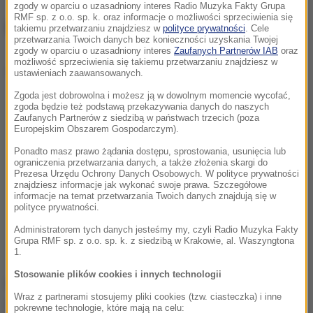
zgody w oparciu o uzasadniony interes Radio Muzyka Fakty Grupa
RMF sp. z o.o. sp. k. oraz informacje o możliwości sprzeciwienia się
Prognoza na wtorek
takiemu przetwarzaniu znajdziesz w
polityce prywatności
. Cele
przetwarzania Twoich danych bez konieczności uzyskania Twojej
zgody w oparciu o uzasadniony interes
Zaufanych Partnerów IAB
oraz
możliwość sprzeciwienia się takiemu przetwarzaniu znajdziesz w
Dalsza część artykułu pod materiałem video:
ustawieniach zaawansowanych.
Zgoda jest dobrowolna i możesz ją w dowolnym momencie wycofać,
zgoda będzie też podstawą przekazywania danych do naszych
Zaufanych Partnerów z siedzibą w państwach trzecich (poza
Europejskim Obszarem Gospodarczym).
Ponadto masz prawo żądania dostępu, sprostowania, usunięcia lub
ograniczenia przetwarzania danych, a także złożenia skargi do
Prezesa Urzędu Ochrony Danych Osobowych. W polityce prywatności
znajdziesz informacje jak wykonać swoje prawa. Szczegółowe
informacje na temat przetwarzania Twoich danych znajdują się w
polityce prywatności.
Administratorem tych danych jesteśmy my, czyli Radio Muzyka Fakty
Grupa RMF sp. z o.o. sp. k. z siedzibą w Krakowie, al. Waszyngtona
1.
Stosowanie plików cookies i innych technologii
Pochmurny będzie również wtorek. W wielu
Wraz z partnerami stosujemy pliki cookies (tzw. ciasteczka) i inne
miejscach, głównie na zachodzie, może się pojawić
pokrewne technologie, które mają na celu: