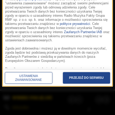
"ustawienia zaawansowane" możesz zarządzać swoimi preferencjami
przed wyrażeniem zgody lub odmową udzielenia zgody. Cele
przetwarzania Twoich danych bez konieczności uzyskania Twojej
zgody w oparciu o uzasadniony interes Radio Muzyka Fakty Grupa
RMF sp. z o.o. sp. k. oraz informacje o możliwości sprzeciwienia się
takiemu przetwarzaniu znajdziesz w
polityce prywatności
. Cele
przetwarzania Twoich danych bez konieczności uzyskania Twojej
zgody w oparciu o uzasadniony interes
Zaufanych Partnerów IAB
oraz
możliwość sprzeciwienia się takiemu przetwarzaniu znajdziesz w
ustawieniach zaawansowanych.
Zgoda jest dobrowolna i możesz ją w dowolnym momencie wycofać,
zgoda będzie też podstawą przekazywania danych do naszych
Zaufanych Partnerów z siedzibą w państwach trzecich (poza
Europejskim Obszarem Gospodarczym).
Korzystanie z portalu oznacza akceptację
Regulaminu
.
Polityka cookies
.
SpeakUp
.
Ponadto masz prawo żądania dostępu, sprostowania, usunięcia lub
Prywatność
.
Aplikacje
.
© 2026 Radio Muzyka
ograniczenia przetwarzania danych, a także złożenia skargi do
Fakty Grupa RMF sp. z o.o. sp. k.
USTAWIENIA
Prezesa Urzędu Ochrony Danych Osobowych. W polityce prywatności
PRZEJDŹ DO SERWISU
ZAAWANSOWANE
znajdziesz informacje jak wykonać swoje prawa. Szczegółowe
informacje na temat przetwarzania Twoich danych znajdują się w
polityce prywatności.
WYBIERZ STACJĘ LIVE
Administratorem tych danych jesteśmy my, czyli Radio Muzyka Fakty
Grupa RMF sp. z o.o. sp. k. z siedzibą w Krakowie, al. Waszyngtona
1.
KOLEJKA
/
Stosowanie plików cookies i innych technologii