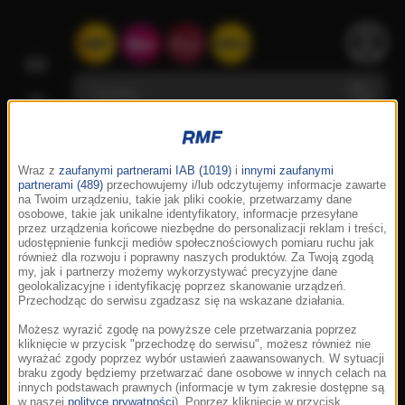
Wraz z
zaufanymi partnerami IAB (1019)
i
innymi zaufanymi
partnerami (489)
przechowujemy i/lub odczytujemy informacje zawarte
na Twoim urządzeniu, takie jak pliki cookie, przetwarzamy dane
osobowe, takie jak unikalne identyfikatory, informacje przesyłane
przez urządzenia końcowe niezbędne do personalizacji reklam i treści,
udostępnienie funkcji mediów społecznościowych pomiaru ruchu jak
również dla rozwoju i poprawny naszych produktów. Za Twoją zgodą
my, jak i partnerzy możemy wykorzystywać precyzyjne dane
geolokalizacyjne i identyfikację poprzez skanowanie urządzeń.
Przechodząc do serwisu zgadzasz się na wskazane działania.
Możesz wyrazić zgodę na powyższe cele przetwarzania poprzez
kliknięcie w przycisk "przechodzę do serwisu", możesz również nie
wyrażać zgody poprzez wybór ustawień zaawansowanych. W sytuacji
braku zgody będziemy przetwarzać dane osobowe w innych celach na
innych podstawach prawnych (informacje w tym zakresie dostępne są
w naszej
polityce prywatności
). Poprzez kliknięcie w przycisk