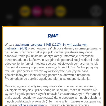
Wraz z
zaufanymi partnerami IAB (1017)
i
innymi zaufanymi
partnerami (489)
przechowujemy i/lub odczytujemy informacje zawarte
na Twoim urządzeniu, takie jak pliki cookie, przetwarzamy dane
osobowe, takie jak unikalne identyfikatory, informacje przesyłane
przez urządzenia końcowe niezbędne do personalizacji reklam i treści,
udostępnienie funkcji mediów społecznościowych pomiaru ruchu jak
również dla rozwoju i poprawny naszych produktów. Za Twoją zgodą
my, jak i partnerzy możemy wykorzystywać precyzyjne dane
geolokalizacyjne i identyfikację poprzez skanowanie urządzeń.
Przechodząc do serwisu zgadzasz się na wskazane działania.
Możesz wyrazić zgodę na powyższe cele przetwarzania poprzez
kliknięcie w przycisk "przechodzę do serwisu", możesz również nie
wyrażać zgody poprzez wybór ustawień zaawansowanych. W sytuacji
braku zgody będziemy przetwarzać dane osobowe w innych celach na
innych podstawach prawnych (informacje w tym zakresie dostępne są
w naszej
polityce prywatności
). Poprzez kliknięcie w przycisk