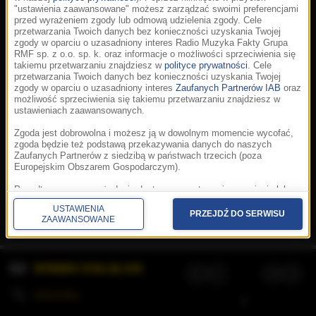
"ustawienia zaawansowane" możesz zarządzać swoimi preferencjami
przed wyrażeniem zgody lub odmową udzielenia zgody. Cele
przetwarzania Twoich danych bez konieczności uzyskania Twojej
zgody w oparciu o uzasadniony interes Radio Muzyka Fakty Grupa
RMF sp. z o.o. sp. k. oraz informacje o możliwości sprzeciwienia się
takiemu przetwarzaniu znajdziesz w
polityce prywatności
. Cele
przetwarzania Twoich danych bez konieczności uzyskania Twojej
zgody w oparciu o uzasadniony interes
Zaufanych Partnerów IAB
oraz
możliwość sprzeciwienia się takiemu przetwarzaniu znajdziesz w
ustawieniach zaawansowanych.
Zgoda jest dobrowolna i możesz ją w dowolnym momencie wycofać,
zgoda będzie też podstawą przekazywania danych do naszych
Zaufanych Partnerów z siedzibą w państwach trzecich (poza
Europejskim Obszarem Gospodarczym).
Korzystanie z portalu oznacza akceptację
Regulaminu
.
Polityka cookies
.
SpeakUp
.
Ponadto masz prawo żądania dostępu, sprostowania, usunięcia lub
Prywatność
.
Aplikacje
.
© 2026 Radio Muzyka
ograniczenia przetwarzania danych, a także złożenia skargi do
Fakty Grupa RMF sp. z o.o. sp. k.
USTAWIENIA
Prezesa Urzędu Ochrony Danych Osobowych. W polityce prywatności
PRZEJDŹ DO SERWISU
ZAAWANSOWANE
znajdziesz informacje jak wykonać swoje prawa. Szczegółowe
informacje na temat przetwarzania Twoich danych znajdują się w
polityce prywatności.
WYBIERZ STACJĘ LIVE
Administratorem tych danych jesteśmy my, czyli Radio Muzyka Fakty
Grupa RMF sp. z o.o. sp. k. z siedzibą w Krakowie, al. Waszyngtona
1.
KOLEJKA
/
Stosowanie plików cookies i innych technologii