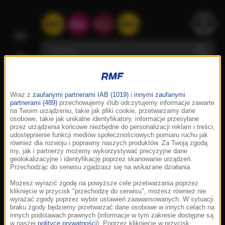
Wraz z
zaufanymi partnerami IAB (1019)
i
innymi zaufanymi
partnerami (489)
przechowujemy i/lub odczytujemy informacje zawarte
na Twoim urządzeniu, takie jak pliki cookie, przetwarzamy dane
osobowe, takie jak unikalne identyfikatory, informacje przesyłane
przez urządzenia końcowe niezbędne do personalizacji reklam i treści,
udostępnienie funkcji mediów społecznościowych pomiaru ruchu jak
również dla rozwoju i poprawny naszych produktów. Za Twoją zgodą
my, jak i partnerzy możemy wykorzystywać precyzyjne dane
geolokalizacyjne i identyfikację poprzez skanowanie urządzeń.
Przechodząc do serwisu zgadzasz się na wskazane działania.
Możesz wyrazić zgodę na powyższe cele przetwarzania poprzez
kliknięcie w przycisk "przechodzę do serwisu", możesz również nie
wyrażać zgody poprzez wybór ustawień zaawansowanych. W sytuacji
braku zgody będziemy przetwarzać dane osobowe w innych celach na
innych podstawach prawnych (informacje w tym zakresie dostępne są
w naszej
polityce prywatności
). Poprzez kliknięcie w przycisk