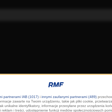
i partnerami IAB (1017)
i
innymi zaufanymi partnerami (489)
przechow
ormacje zawarte na Twoim urządzeniu, takie jak pliki cookie, przetwar
jak unikalne identyfikatory, informacje przesyłane przez urządzenia k
i reklam i treści, udostępnienie funkcji mediów społecznościowych pom