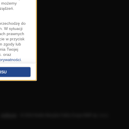
zy możemy
rządzeń.
"przechodzę do
. W sytuacji
wach prawnych
cie w przycisk
m zgody lub
nia Twojej
. oraz
 prywatności
.
u o uzasadniony
niu znajdziesz w
ISU
 podstawą
ich (poza
warzania
ityce
.
Aplikacje
.
© 2026 Radio Muzyka Fakty Grupa RMF sp. z o.o.
na temat