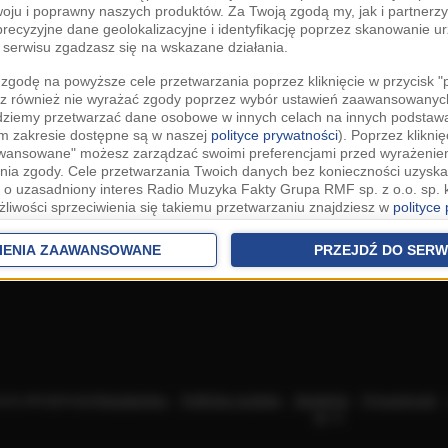
woju i poprawny naszych produktów. Za Twoją zgodą my, jak i partner
recyzyjne dane geolokalizacyjne i identyfikację poprzez skanowanie u
serwisu zgadzasz się na wskazane działania.
zgodę na powyższe cele przetwarzania poprzez kliknięcie w przycisk 
z również nie wyrażać zgody poprzez wybór ustawień zaawansowanych
dziemy przetwarzać dane osobowe w innych celach na innych podsta
ym zakresie dostępne są w naszej
polityce prywatności
). Poprzez kliknię
awansowane" możesz zarządzać swoimi preferencjami przed wyrażenie
ia zgody. Cele przetwarzania Twoich danych bez konieczności uzyska
 o uzasadniony interes Radio Muzyka Fakty Grupa RMF sp. z o.o. sp. k
żliwości sprzeciwienia się takiemu przetwarzaniu znajdziesz w
polityce
nia Twoich danych bez konieczności uzyskania Twojej zgody w oparci
ch Partnerów IAB
oraz możliwość sprzeciwienia się takiemu przetwarza
IENIA ZAAWANSOWANE
PRZEJDŹ DO SERW
aawansowanych.
rowolna i możesz ją w dowolnym momencie wycofać, zgoda będzie też
anych do naszych Zaufanych Partnerów z siedzibą w państwach trzec
szarem Gospodarczym).
awo żądania dostępu, sprostowania, usunięcia lub ograniczenia przet
 złożenia skargi do Prezesa Urzędu Ochrony Danych Osobowych. W pol
acza akceptację
Regulaminu
.
Polityka cookies
.
SpeakUp
.
Prywatność
jdziesz informacje jak wykonać swoje prawa. Szczegółowe informacje 
sp. k.
woich danych znajdują się w polityce prywatności.