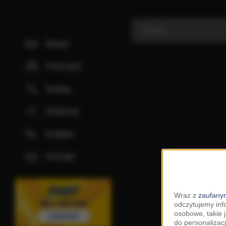
Stacje
Podcasty
Szukaj
Ulubione
Kolejka
Kontakt
Wraz z
zaufanym
odczytujemy inf
osobowe, takie 
do personalizacj