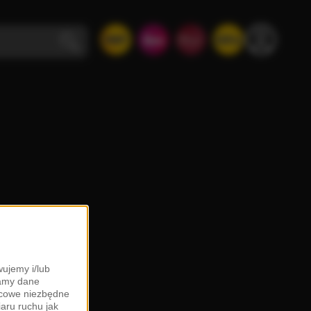
ujemy i/lub
zamy dane
ońcowe niezbędne
iaru ruchu jak