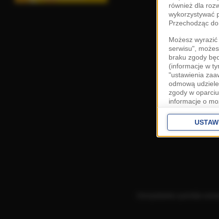
również dla roz
wykorzystywać p
Przechodząc do 
Możesz wyrazić 
serwisu", możes
braku zgody bę
(informacje w t
"ustawienia za
odmową udzielen
zgody w oparciu
informacje o mo
Cele przetwarza
interes
Zaufany
USTAW
ustawieniach z
Zgoda jest dob
przekazywania d
Europejskim Ob
Ponadto masz pr
danych, a także
Korzystanie z portalu ozn
prywatności zna
przetwarzania T