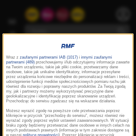
Wraz z
zaufanymi partnerami IAB (1017)
i
innymi zaufanymi
partnerami (489)
przechowujemy i/lub odczytujemy informacje zawarte
na Twoim urządzeniu, takie jak pliki cookie, przetwarzamy dane
osobowe, takie jak unikalne identyfikatory, informacje przesyłane
przez urządzenia końcowe niezbędne do personalizacji reklam i treści,
udostępnienie funkcji mediów społecznościowych pomiaru ruchu jak
również dla rozwoju i poprawny naszych produktów. Za Twoją zgodą
my, jak i partnerzy możemy wykorzystywać precyzyjne dane
geolokalizacyjne i identyfikację poprzez skanowanie urządzeń.
Przechodząc do serwisu zgadzasz się na wskazane działania.
Możesz wyrazić zgodę na powyższe cele przetwarzania poprzez
kliknięcie w przycisk "przechodzę do serwisu", możesz również nie
wyrażać zgody poprzez wybór ustawień zaawansowanych. W sytuacji
braku zgody będziemy przetwarzać dane osobowe w innych celach na
innych podstawach prawnych (informacje w tym zakresie dostępne są
w naszej
polityce prywatności
). Poprzez kliknięcie w przycisk