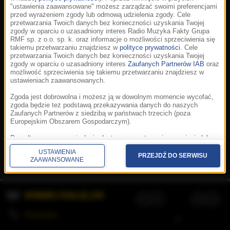
"ustawienia zaawansowane" możesz zarządzać swoimi preferencjami
przed wyrażeniem zgody lub odmową udzielenia zgody. Cele
przetwarzania Twoich danych bez konieczności uzyskania Twojej
zgody w oparciu o uzasadniony interes Radio Muzyka Fakty Grupa
RMF sp. z o.o. sp. k. oraz informacje o możliwości sprzeciwienia się
takiemu przetwarzaniu znajdziesz w
polityce prywatności
. Cele
przetwarzania Twoich danych bez konieczności uzyskania Twojej
zgody w oparciu o uzasadniony interes
Zaufanych Partnerów IAB
oraz
możliwość sprzeciwienia się takiemu przetwarzaniu znajdziesz w
ustawieniach zaawansowanych.
Zgoda jest dobrowolna i możesz ją w dowolnym momencie wycofać,
zgoda będzie też podstawą przekazywania danych do naszych
Zaufanych Partnerów z siedzibą w państwach trzecich (poza
Europejskim Obszarem Gospodarczym).
Korzystanie z portalu oznacza akceptację
Regulaminu
.
Polityka cookies
.
SpeakUp
.
Ponadto masz prawo żądania dostępu, sprostowania, usunięcia lub
Prywatność
.
Aplikacje
.
© 2026 Radio Muzyka
ograniczenia przetwarzania danych, a także złożenia skargi do
Fakty Grupa RMF sp. z o.o. sp. k.
USTAWIENIA
Prezesa Urzędu Ochrony Danych Osobowych. W polityce prywatności
PRZEJDŹ DO SERWISU
ZAAWANSOWANE
znajdziesz informacje jak wykonać swoje prawa. Szczegółowe
informacje na temat przetwarzania Twoich danych znajdują się w
polityce prywatności.
WYBIERZ STACJĘ LIVE
Administratorem tych danych jesteśmy my, czyli Radio Muzyka Fakty
Grupa RMF sp. z o.o. sp. k. z siedzibą w Krakowie, al. Waszyngtona
1.
KOLEJKA
/
Stosowanie plików cookies i innych technologii