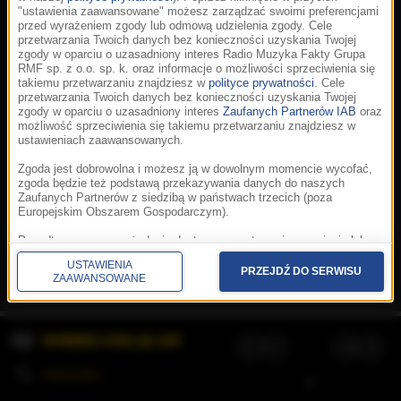
"ustawienia zaawansowane" możesz zarządzać swoimi preferencjami
przed wyrażeniem zgody lub odmową udzielenia zgody. Cele
przetwarzania Twoich danych bez konieczności uzyskania Twojej
zgody w oparciu o uzasadniony interes Radio Muzyka Fakty Grupa
RMF sp. z o.o. sp. k. oraz informacje o możliwości sprzeciwienia się
takiemu przetwarzaniu znajdziesz w
polityce prywatności
. Cele
przetwarzania Twoich danych bez konieczności uzyskania Twojej
zgody w oparciu o uzasadniony interes
Zaufanych Partnerów IAB
oraz
możliwość sprzeciwienia się takiemu przetwarzaniu znajdziesz w
ustawieniach zaawansowanych.
Zgoda jest dobrowolna i możesz ją w dowolnym momencie wycofać,
zgoda będzie też podstawą przekazywania danych do naszych
Zaufanych Partnerów z siedzibą w państwach trzecich (poza
Europejskim Obszarem Gospodarczym).
Korzystanie z portalu oznacza akceptację
Regulaminu
.
Polityka cookies
.
SpeakUp
.
Ponadto masz prawo żądania dostępu, sprostowania, usunięcia lub
Prywatność
.
Aplikacje
.
© 2026 Radio Muzyka
ograniczenia przetwarzania danych, a także złożenia skargi do
Fakty Grupa RMF sp. z o.o. sp. k.
USTAWIENIA
Prezesa Urzędu Ochrony Danych Osobowych. W polityce prywatności
PRZEJDŹ DO SERWISU
ZAAWANSOWANE
znajdziesz informacje jak wykonać swoje prawa. Szczegółowe
informacje na temat przetwarzania Twoich danych znajdują się w
polityce prywatności.
WYBIERZ STACJĘ LIVE
Administratorem tych danych jesteśmy my, czyli Radio Muzyka Fakty
Grupa RMF sp. z o.o. sp. k. z siedzibą w Krakowie, al. Waszyngtona
1.
KOLEJKA
/
Stosowanie plików cookies i innych technologii