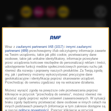
Wraz z
zaufanymi partnerami IAB (1017)
i
innymi zaufanymi
partnerami (489)
przechowujemy i/lub odczytujemy informacje zawarte
na Twoim urządzeniu, takie jak pliki cookie, przetwarzamy dane
osobowe, takie jak unikalne identyfikatory, informacje przesyłane
przez urządzenia końcowe niezbędne do personalizacji reklam i treści,
udostępnienie funkcji mediów społecznościowych pomiaru ruchu jak
również dla rozwoju i poprawny naszych produktów. Za Twoją zgodą
my, jak i partnerzy możemy wykorzystywać precyzyjne dane
geolokalizacyjne i identyfikację poprzez skanowanie urządzeń.
Przechodząc do serwisu zgadzasz się na wskazane działania.
Możesz wyrazić zgodę na powyższe cele przetwarzania poprzez
kliknięcie w przycisk "przechodzę do serwisu", możesz również nie
wyrażać zgody poprzez wybór ustawień zaawansowanych. W sytuacji
braku zgody będziemy przetwarzać dane osobowe w innych celach na
innych podstawach prawnych (informacje w tym zakresie dostępne są
w naszej
polityce prywatności
). Poprzez kliknięcie w przycisk