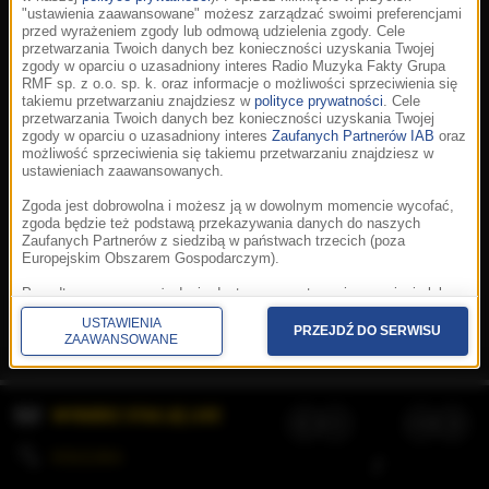
"ustawienia zaawansowane" możesz zarządzać swoimi preferencjami
przed wyrażeniem zgody lub odmową udzielenia zgody. Cele
przetwarzania Twoich danych bez konieczności uzyskania Twojej
zgody w oparciu o uzasadniony interes Radio Muzyka Fakty Grupa
RMF sp. z o.o. sp. k. oraz informacje o możliwości sprzeciwienia się
takiemu przetwarzaniu znajdziesz w
polityce prywatności
. Cele
przetwarzania Twoich danych bez konieczności uzyskania Twojej
zgody w oparciu o uzasadniony interes
Zaufanych Partnerów IAB
oraz
możliwość sprzeciwienia się takiemu przetwarzaniu znajdziesz w
ustawieniach zaawansowanych.
Zgoda jest dobrowolna i możesz ją w dowolnym momencie wycofać,
zgoda będzie też podstawą przekazywania danych do naszych
Zaufanych Partnerów z siedzibą w państwach trzecich (poza
Europejskim Obszarem Gospodarczym).
Korzystanie z portalu oznacza akceptację
Regulaminu
.
Polityka cookies
.
SpeakUp
.
Ponadto masz prawo żądania dostępu, sprostowania, usunięcia lub
Prywatność
.
Aplikacje
.
© 2026 Radio Muzyka
ograniczenia przetwarzania danych, a także złożenia skargi do
Fakty Grupa RMF sp. z o.o. sp. k.
USTAWIENIA
Prezesa Urzędu Ochrony Danych Osobowych. W polityce prywatności
PRZEJDŹ DO SERWISU
ZAAWANSOWANE
znajdziesz informacje jak wykonać swoje prawa. Szczegółowe
informacje na temat przetwarzania Twoich danych znajdują się w
polityce prywatności.
WYBIERZ STACJĘ LIVE
Administratorem tych danych jesteśmy my, czyli Radio Muzyka Fakty
Grupa RMF sp. z o.o. sp. k. z siedzibą w Krakowie, al. Waszyngtona
1.
KOLEJKA
/
Stosowanie plików cookies i innych technologii