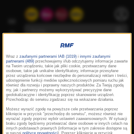
Wraz z
zaufanymi partnerami IAB (1019)
i
innymi zaufanymi
partnerami (489)
przechowujemy i/lub odczytujemy informacje zawarte
na Twoim urządzeniu, takie jak pliki cookie, przetwarzamy dane
osobowe, takie jak unikalne identyfikatory, informacje przesyłane
przez urządzenia końcowe niezbędne do personalizacji reklam i treści,
udostępnienie funkcji mediów społecznościowych pomiaru ruchu jak
również dla rozwoju i poprawny naszych produktów. Za Twoją zgodą
my, jak i partnerzy możemy wykorzystywać precyzyjne dane
geolokalizacyjne i identyfikację poprzez skanowanie urządzeń.
Przechodząc do serwisu zgadzasz się na wskazane działania.
Możesz wyrazić zgodę na powyższe cele przetwarzania poprzez
kliknięcie w przycisk "przechodzę do serwisu", możesz również nie
wyrażać zgody poprzez wybór ustawień zaawansowanych. W sytuacji
braku zgody będziemy przetwarzać dane osobowe w innych celach na
innych podstawach prawnych (informacje w tym zakresie dostępne są
w naszej
polityce prywatności
). Poprzez kliknięcie w przycisk