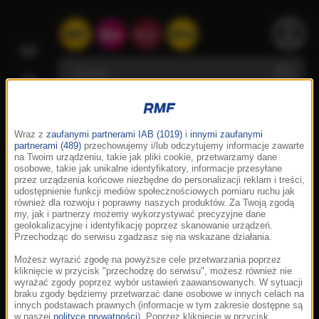
Wraz z
zaufanymi partnerami IAB (1019)
i
innymi zaufanymi
partnerami (489)
przechowujemy i/lub odczytujemy informacje zawarte
na Twoim urządzeniu, takie jak pliki cookie, przetwarzamy dane
osobowe, takie jak unikalne identyfikatory, informacje przesyłane
przez urządzenia końcowe niezbędne do personalizacji reklam i treści,
udostępnienie funkcji mediów społecznościowych pomiaru ruchu jak
również dla rozwoju i poprawny naszych produktów. Za Twoją zgodą
my, jak i partnerzy możemy wykorzystywać precyzyjne dane
geolokalizacyjne i identyfikację poprzez skanowanie urządzeń.
Przechodząc do serwisu zgadzasz się na wskazane działania.
Możesz wyrazić zgodę na powyższe cele przetwarzania poprzez
kliknięcie w przycisk "przechodzę do serwisu", możesz również nie
wyrażać zgody poprzez wybór ustawień zaawansowanych. W sytuacji
braku zgody będziemy przetwarzać dane osobowe w innych celach na
innych podstawach prawnych (informacje w tym zakresie dostępne są
w naszej
polityce prywatności
). Poprzez kliknięcie w przycisk