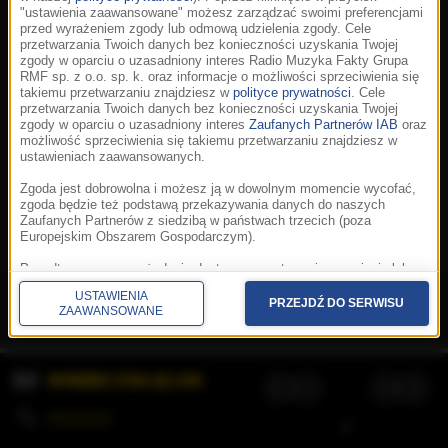
"ustawienia zaawansowane" możesz zarządzać swoimi preferencjami
przed wyrażeniem zgody lub odmową udzielenia zgody. Cele
przetwarzania Twoich danych bez konieczności uzyskania Twojej
zgody w oparciu o uzasadniony interes Radio Muzyka Fakty Grupa
RMF sp. z o.o. sp. k. oraz informacje o możliwości sprzeciwienia się
takiemu przetwarzaniu znajdziesz w
polityce prywatności
. Cele
przetwarzania Twoich danych bez konieczności uzyskania Twojej
zgody w oparciu o uzasadniony interes
Zaufanych Partnerów IAB
oraz
możliwość sprzeciwienia się takiemu przetwarzaniu znajdziesz w
ustawieniach zaawansowanych.
Zgoda jest dobrowolna i możesz ją w dowolnym momencie wycofać,
zgoda będzie też podstawą przekazywania danych do naszych
Zaufanych Partnerów z siedzibą w państwach trzecich (poza
Europejskim Obszarem Gospodarczym).
Korzystanie z portalu oznacza akceptację
Regulaminu
.
Polityka cookies
.
SpeakUp
.
Ponadto masz prawo żądania dostępu, sprostowania, usunięcia lub
Prywatność
.
Aplikacje
.
© 2026 Radio Muzyka
ograniczenia przetwarzania danych, a także złożenia skargi do
Fakty Grupa RMF sp. z o.o. sp. k.
USTAWIENIA
Prezesa Urzędu Ochrony Danych Osobowych. W polityce prywatności
PRZEJDŹ DO SERWISU
ZAAWANSOWANE
znajdziesz informacje jak wykonać swoje prawa. Szczegółowe
informacje na temat przetwarzania Twoich danych znajdują się w
polityce prywatności.
WYBIERZ STACJĘ LIVE
Administratorem tych danych jesteśmy my, czyli Radio Muzyka Fakty
Grupa RMF sp. z o.o. sp. k. z siedzibą w Krakowie, al. Waszyngtona
1.
KOLEJKA
/
Stosowanie plików cookies i innych technologii