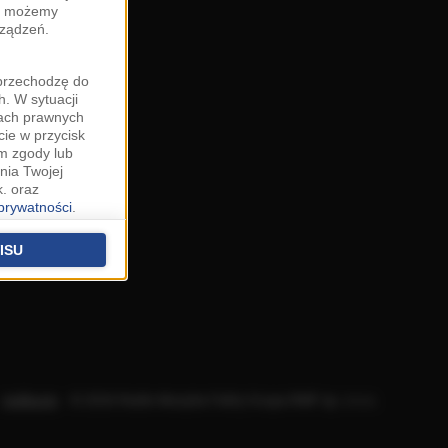
zy możemy
rządzeń.
"przechodzę do
. W sytuacji
wach prawnych
cie w przycisk
m zgody lub
nia Twojej
. oraz
 prywatności
.
u o uzasadniony
niu znajdziesz w
ISU
 podstawą
ich (poza
warzania
ityce
.
Aplikacje
.
© 2026 Radio Muzyka Fakty Grupa RMF sp. z o.o.
na temat