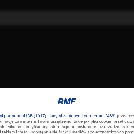
i partnerami IAB (1017)
i
innymi zaufanymi partnerami (489)
przechow
ormacje zawarte na Twoim urządzeniu, takie jak pliki cookie, przetwar
jak unikalne identyfikatory, informacje przesyłane przez urządzenia k
i reklam i treści, udostępnienie funkcji mediów społecznościowych pom