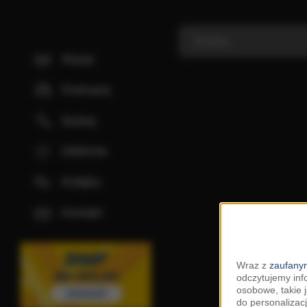
Stacje
Podcasty
Szukaj
Ulubione
Kolejka
Kontakt
Wraz z
zaufanym
odczytujemy inf
osobowe, takie 
do personalizacj