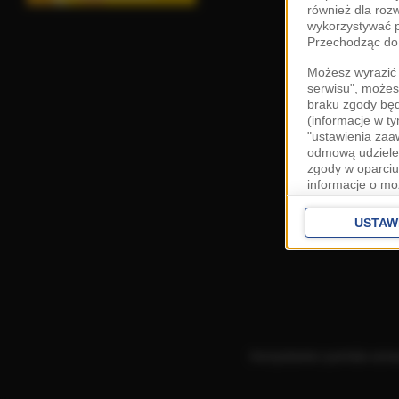
również dla roz
wykorzystywać p
Przechodząc do 
Możesz wyrazić 
serwisu", możes
braku zgody bę
(informacje w t
"ustawienia za
odmową udzielen
zgody w oparciu
informacje o mo
Cele przetwarza
interes
Zaufany
USTAW
ustawieniach z
Zgoda jest dob
przekazywania d
Europejskim Ob
Ponadto masz pr
danych, a także
Korzystanie z portalu ozn
prywatności zna
przetwarzania T