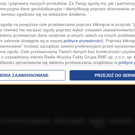
woju i poprawny naszych produktów. Za Twoją zgodą my, jak i partner
recyzyjne dane geolokalizacyjne i identyfikację poprzez skanowanie u
serwisu zgadzasz się na wskazane działania.
zgodę na powyższe cele przetwarzania poprzez kliknięcie w przycisk 
z również nie wyrażać zgody poprzez wybór ustawień zaawansowanych
dziemy przetwarzać dane osobowe w innych celach na innych podsta
ym zakresie dostępne są w naszej
polityce prywatności
). Poprzez kliknię
awansowane" możesz zarządzać swoimi preferencjami przed wyrażenie
ia zgody. Cele przetwarzania Twoich danych bez konieczności uzyska
 o uzasadniony interes Radio Muzyka Fakty Grupa RMF sp. z o.o. sp. k
żliwości sprzeciwienia się takiemu przetwarzaniu znajdziesz w
polityce
nia Twoich danych bez konieczności uzyskania Twojej zgody w oparci
ch Partnerów IAB
oraz możliwość sprzeciwienia się takiemu przetwarza
IENIA ZAAWANSOWANE
PRZEJDŹ DO SERW
aawansowanych.
rowolna i możesz ją w dowolnym momencie wycofać, zgoda będzie też
anych do naszych Zaufanych Partnerów z siedzibą w państwach trzec
szarem Gospodarczym).
awo żądania dostępu, sprostowania, usunięcia lub ograniczenia przet
 złożenia skargi do Prezesa Urzędu Ochrony Danych Osobowych. W pol
acza akceptację
Regulaminu
.
Polityka cookies
.
SpeakUp
.
Prywatność
jdziesz informacje jak wykonać swoje prawa. Szczegółowe informacje 
sp. k.
woich danych znajdują się w polityce prywatności.