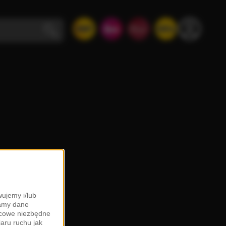
ujemy i/lub
zamy dane
ońcowe niezbędne
iaru ruchu jak