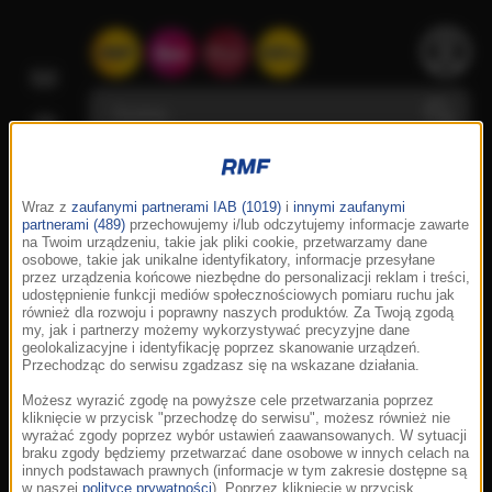
Wraz z
zaufanymi partnerami IAB (1019)
i
innymi zaufanymi
partnerami (489)
przechowujemy i/lub odczytujemy informacje zawarte
na Twoim urządzeniu, takie jak pliki cookie, przetwarzamy dane
osobowe, takie jak unikalne identyfikatory, informacje przesyłane
przez urządzenia końcowe niezbędne do personalizacji reklam i treści,
udostępnienie funkcji mediów społecznościowych pomiaru ruchu jak
również dla rozwoju i poprawny naszych produktów. Za Twoją zgodą
my, jak i partnerzy możemy wykorzystywać precyzyjne dane
geolokalizacyjne i identyfikację poprzez skanowanie urządzeń.
Przechodząc do serwisu zgadzasz się na wskazane działania.
Możesz wyrazić zgodę na powyższe cele przetwarzania poprzez
kliknięcie w przycisk "przechodzę do serwisu", możesz również nie
wyrażać zgody poprzez wybór ustawień zaawansowanych. W sytuacji
braku zgody będziemy przetwarzać dane osobowe w innych celach na
innych podstawach prawnych (informacje w tym zakresie dostępne są
w naszej
polityce prywatności
). Poprzez kliknięcie w przycisk