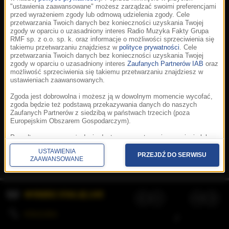
"ustawienia zaawansowane" możesz zarządzać swoimi preferencjami
przed wyrażeniem zgody lub odmową udzielenia zgody. Cele
przetwarzania Twoich danych bez konieczności uzyskania Twojej
zgody w oparciu o uzasadniony interes Radio Muzyka Fakty Grupa
RMF sp. z o.o. sp. k. oraz informacje o możliwości sprzeciwienia się
takiemu przetwarzaniu znajdziesz w
polityce prywatności
. Cele
przetwarzania Twoich danych bez konieczności uzyskania Twojej
zgody w oparciu o uzasadniony interes
Zaufanych Partnerów IAB
oraz
możliwość sprzeciwienia się takiemu przetwarzaniu znajdziesz w
ustawieniach zaawansowanych.
Zgoda jest dobrowolna i możesz ją w dowolnym momencie wycofać,
zgoda będzie też podstawą przekazywania danych do naszych
Zaufanych Partnerów z siedzibą w państwach trzecich (poza
Europejskim Obszarem Gospodarczym).
Korzystanie z portalu oznacza akceptację
Regulaminu
.
Polityka cookies
.
SpeakUp
.
Ponadto masz prawo żądania dostępu, sprostowania, usunięcia lub
Prywatność
.
Aplikacje
.
© 2026 Radio Muzyka
ograniczenia przetwarzania danych, a także złożenia skargi do
Fakty Grupa RMF sp. z o.o. sp. k.
USTAWIENIA
Prezesa Urzędu Ochrony Danych Osobowych. W polityce prywatności
PRZEJDŹ DO SERWISU
ZAAWANSOWANE
znajdziesz informacje jak wykonać swoje prawa. Szczegółowe
informacje na temat przetwarzania Twoich danych znajdują się w
polityce prywatności.
WYBIERZ STACJĘ LIVE
Administratorem tych danych jesteśmy my, czyli Radio Muzyka Fakty
Grupa RMF sp. z o.o. sp. k. z siedzibą w Krakowie, al. Waszyngtona
1.
KOLEJKA
/
Stosowanie plików cookies i innych technologii