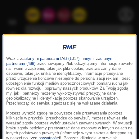
Wraz z
zaufanymi partnerami IAB (1017)
i
innymi zaufanymi
partnerami (489)
przechowujemy i/lub odczytujemy informacje zawarte
na Twoim urządzeniu, takie jak pliki cookie, przetwarzamy dane
osobowe, takie jak unikalne identyfikatory, informacje przesyłane
przez urządzenia końcowe niezbędne do personalizacji reklam i treści,
udostępnienie funkcji mediów społecznościowych pomiaru ruchu jak
również dla rozwoju i poprawny naszych produktów. Za Twoją zgodą
my, jak i partnerzy możemy wykorzystywać precyzyjne dane
geolokalizacyjne i identyfikację poprzez skanowanie urządzeń.
Przechodząc do serwisu zgadzasz się na wskazane działania.
Możesz wyrazić zgodę na powyższe cele przetwarzania poprzez
kliknięcie w przycisk "przechodzę do serwisu", możesz również nie
wyrażać zgody poprzez wybór ustawień zaawansowanych. W sytuacji
braku zgody będziemy przetwarzać dane osobowe w innych celach na
innych podstawach prawnych (informacje w tym zakresie dostępne są
w naszej
polityce prywatności
). Poprzez kliknięcie w przycisk