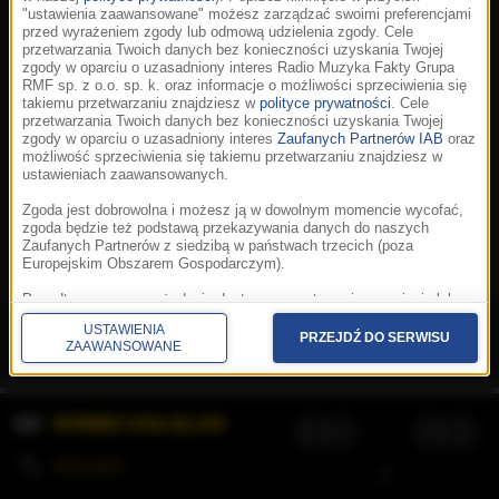
"ustawienia zaawansowane" możesz zarządzać swoimi preferencjami
przed wyrażeniem zgody lub odmową udzielenia zgody. Cele
przetwarzania Twoich danych bez konieczności uzyskania Twojej
zgody w oparciu o uzasadniony interes Radio Muzyka Fakty Grupa
RMF sp. z o.o. sp. k. oraz informacje o możliwości sprzeciwienia się
takiemu przetwarzaniu znajdziesz w
polityce prywatności
. Cele
przetwarzania Twoich danych bez konieczności uzyskania Twojej
zgody w oparciu o uzasadniony interes
Zaufanych Partnerów IAB
oraz
możliwość sprzeciwienia się takiemu przetwarzaniu znajdziesz w
ustawieniach zaawansowanych.
Zgoda jest dobrowolna i możesz ją w dowolnym momencie wycofać,
zgoda będzie też podstawą przekazywania danych do naszych
Zaufanych Partnerów z siedzibą w państwach trzecich (poza
Europejskim Obszarem Gospodarczym).
Korzystanie z portalu oznacza akceptację
Regulaminu
.
Polityka cookies
.
SpeakUp
.
Ponadto masz prawo żądania dostępu, sprostowania, usunięcia lub
Prywatność
.
Aplikacje
.
© 2026 Radio Muzyka
ograniczenia przetwarzania danych, a także złożenia skargi do
Fakty Grupa RMF sp. z o.o. sp. k.
USTAWIENIA
Prezesa Urzędu Ochrony Danych Osobowych. W polityce prywatności
PRZEJDŹ DO SERWISU
ZAAWANSOWANE
znajdziesz informacje jak wykonać swoje prawa. Szczegółowe
informacje na temat przetwarzania Twoich danych znajdują się w
polityce prywatności.
WYBIERZ STACJĘ LIVE
Administratorem tych danych jesteśmy my, czyli Radio Muzyka Fakty
Grupa RMF sp. z o.o. sp. k. z siedzibą w Krakowie, al. Waszyngtona
1.
KOLEJKA
/
Stosowanie plików cookies i innych technologii