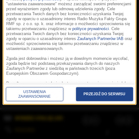
"ustawienia zaawansowane" możesz zarządzać swoimi preferencjami
przed wyrażeniem zgody lub odmową udzielenia zgody. Cele
przetwarzania Twoich danych bez konieczności uzyskania Twojej
zgody w oparciu o uzasadniony interes Radio Muzyka Fakty Grupa
RMF sp. z o.o. sp. k. oraz informacje o możliwości sprzeciwienia się
takiemu przetwarzaniu znajdziesz w
polityce prywatności
. Cele
przetwarzania Twoich danych bez konieczności uzyskania Twojej
zgody w oparciu o uzasadniony interes
Zaufanych Partnerów IAB
oraz
możliwość sprzeciwienia się takiemu przetwarzaniu znajdziesz w
ustawieniach zaawansowanych.
Zgoda jest dobrowolna i możesz ją w dowolnym momencie wycofać,
zgoda będzie też podstawą przekazywania danych do naszych
Zaufanych Partnerów z siedzibą w państwach trzecich (poza
Europejskim Obszarem Gospodarczym).
Korzystanie z portalu oznacza akceptację
Regulaminu
.
Polityka cookies
.
SpeakUp
.
Ponadto masz prawo żądania dostępu, sprostowania, usunięcia lub
Prywatność
.
Aplikacje
.
© 2026 Radio Muzyka
ograniczenia przetwarzania danych, a także złożenia skargi do
Fakty Grupa RMF sp. z o.o. sp. k.
USTAWIENIA
Prezesa Urzędu Ochrony Danych Osobowych. W polityce prywatności
PRZEJDŹ DO SERWISU
ZAAWANSOWANE
znajdziesz informacje jak wykonać swoje prawa. Szczegółowe
informacje na temat przetwarzania Twoich danych znajdują się w
polityce prywatności.
WYBIERZ STACJĘ LIVE
Administratorem tych danych jesteśmy my, czyli Radio Muzyka Fakty
Grupa RMF sp. z o.o. sp. k. z siedzibą w Krakowie, al. Waszyngtona
1.
KOLEJKA
/
Stosowanie plików cookies i innych technologii