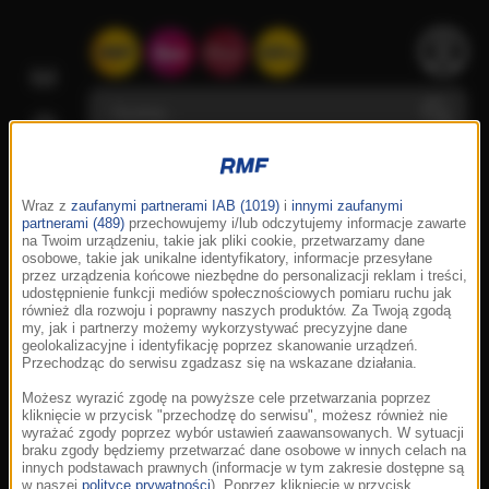
Wraz z
zaufanymi partnerami IAB (1019)
i
innymi zaufanymi
partnerami (489)
przechowujemy i/lub odczytujemy informacje zawarte
na Twoim urządzeniu, takie jak pliki cookie, przetwarzamy dane
osobowe, takie jak unikalne identyfikatory, informacje przesyłane
przez urządzenia końcowe niezbędne do personalizacji reklam i treści,
udostępnienie funkcji mediów społecznościowych pomiaru ruchu jak
również dla rozwoju i poprawny naszych produktów. Za Twoją zgodą
my, jak i partnerzy możemy wykorzystywać precyzyjne dane
geolokalizacyjne i identyfikację poprzez skanowanie urządzeń.
Przechodząc do serwisu zgadzasz się na wskazane działania.
Możesz wyrazić zgodę na powyższe cele przetwarzania poprzez
kliknięcie w przycisk "przechodzę do serwisu", możesz również nie
wyrażać zgody poprzez wybór ustawień zaawansowanych. W sytuacji
braku zgody będziemy przetwarzać dane osobowe w innych celach na
innych podstawach prawnych (informacje w tym zakresie dostępne są
w naszej
polityce prywatności
). Poprzez kliknięcie w przycisk