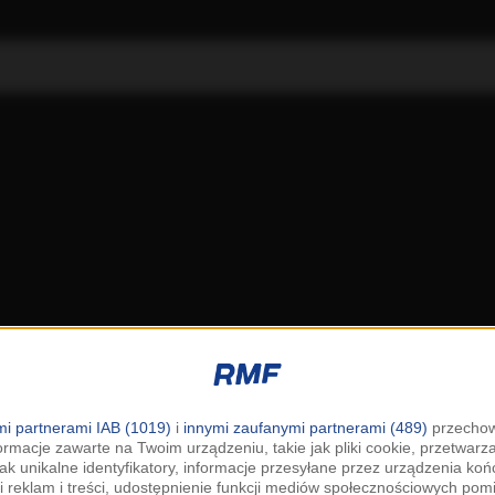
i partnerami IAB (1019)
i
innymi zaufanymi partnerami (489)
przechow
ormacje zawarte na Twoim urządzeniu, takie jak pliki cookie, przetwar
jak unikalne identyfikatory, informacje przesyłane przez urządzenia k
i reklam i treści, udostępnienie funkcji mediów społecznościowych pom