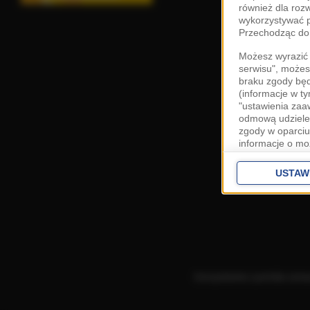
również dla roz
wykorzystywać p
Przechodząc do 
Możesz wyrazić 
serwisu", możes
braku zgody bę
(informacje w t
"ustawienia za
odmową udzielen
zgody w oparciu
informacje o mo
Cele przetwarza
interes
Zaufany
USTAW
ustawieniach z
Zgoda jest dob
przekazywania d
Europejskim Ob
Ponadto masz pr
danych, a także
Korzystanie z portalu ozn
prywatności zna
przetwarzania T