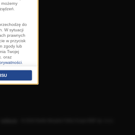
zy możemy
rządzeń.
"przechodzę do
. W sytuacji
wach prawnych
cie w przycisk
m zgody lub
nia Twojej
. oraz
 prywatności
.
u o uzasadniony
niu znajdziesz w
ISU
 podstawą
ich (poza
warzania
ityce
.
Aplikacje
.
© 2026 Radio Muzyka Fakty Grupa RMF sp. z o.o.
na temat