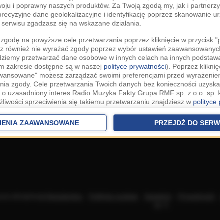
woju i poprawny naszych produktów. Za Twoją zgodą my, jak i partner
recyzyjne dane geolokalizacyjne i identyfikację poprzez skanowanie u
serwisu zgadzasz się na wskazane działania.
zgodę na powyższe cele przetwarzania poprzez kliknięcie w przycisk 
z również nie wyrażać zgody poprzez wybór ustawień zaawansowanych
dziemy przetwarzać dane osobowe w innych celach na innych podsta
ym zakresie dostępne są w naszej
polityce prywatności
). Poprzez kliknię
awansowane" możesz zarządzać swoimi preferencjami przed wyrażenie
ia zgody. Cele przetwarzania Twoich danych bez konieczności uzyska
 o uzasadniony interes Radio Muzyka Fakty Grupa RMF sp. z o.o. sp. k
żliwości sprzeciwienia się takiemu przetwarzaniu znajdziesz w
polityce
nia Twoich danych bez konieczności uzyskania Twojej zgody w oparci
ch Partnerów IAB
oraz możliwość sprzeciwienia się takiemu przetwarza
IENIA ZAAWANSOWANE
PRZEJDŹ DO SERW
aawansowanych.
rowolna i możesz ją w dowolnym momencie wycofać, zgoda będzie też
anych do naszych Zaufanych Partnerów z siedzibą w państwach trzec
szarem Gospodarczym).
awo żądania dostępu, sprostowania, usunięcia lub ograniczenia przet
 złożenia skargi do Prezesa Urzędu Ochrony Danych Osobowych. W pol
acza akceptację
Regulaminu
.
Polityka cookies
.
SpeakUp
.
Prywatność
jdziesz informacje jak wykonać swoje prawa. Szczegółowe informacje 
sp. k.
woich danych znajdują się w polityce prywatności.