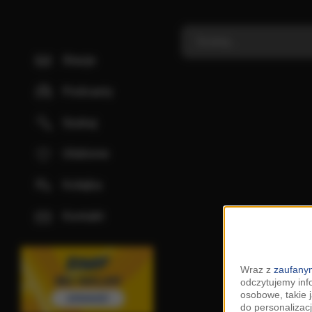
Stacje
Podcasty
Szukaj
Ulubione
Kolejka
Kontakt
Wraz z
zaufanym
odczytujemy inf
osobowe, takie 
do personalizacj