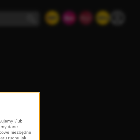
ujemy i/lub
zamy dane
ońcowe niezbędne
iaru ruchu jak