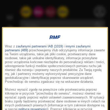
Wraz z
zaufanymi partnerami IAB (1019)
i
innymi zaufanymi
partnerami (489)
przechowujemy i/lub odczytujemy informacje zawarte
na Twoim urządzeniu, takie jak pliki cookie, przetwarzamy dane
osobowe, takie jak unikalne identyfikatory, informacje przesyłane
przez urządzenia końcowe niezbędne do personalizacji reklam i treści,
udostępnienie funkcji mediów społecznościowych pomiaru ruchu jak
również dla rozwoju i poprawny naszych produktów. Za Twoją zgodą
my, jak i partnerzy możemy wykorzystywać precyzyjne dane
geolokalizacyjne i identyfikację poprzez skanowanie urządzeń.
Przechodząc do serwisu zgadzasz się na wskazane działania.
Możesz wyrazić zgodę na powyższe cele przetwarzania poprzez
kliknięcie w przycisk "przechodzę do serwisu", możesz również nie
wyrażać zgody poprzez wybór ustawień zaawansowanych. W sytuacji
braku zgody będziemy przetwarzać dane osobowe w innych celach na
innych podstawach prawnych (informacje w tym zakresie dostępne są
w naszej
polityce prywatności
). Poprzez kliknięcie w przycisk