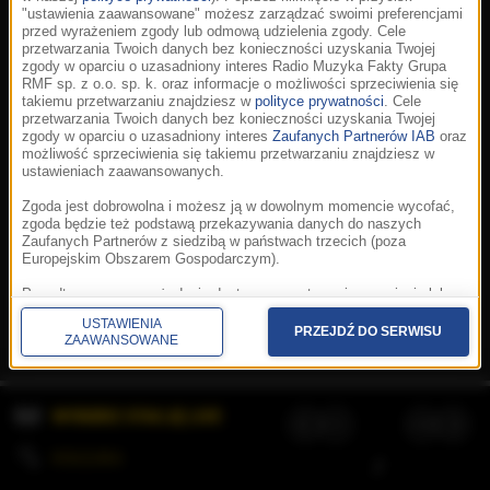
"ustawienia zaawansowane" możesz zarządzać swoimi preferencjami
przed wyrażeniem zgody lub odmową udzielenia zgody. Cele
przetwarzania Twoich danych bez konieczności uzyskania Twojej
zgody w oparciu o uzasadniony interes Radio Muzyka Fakty Grupa
RMF sp. z o.o. sp. k. oraz informacje o możliwości sprzeciwienia się
takiemu przetwarzaniu znajdziesz w
polityce prywatności
. Cele
przetwarzania Twoich danych bez konieczności uzyskania Twojej
zgody w oparciu o uzasadniony interes
Zaufanych Partnerów IAB
oraz
możliwość sprzeciwienia się takiemu przetwarzaniu znajdziesz w
ustawieniach zaawansowanych.
Zgoda jest dobrowolna i możesz ją w dowolnym momencie wycofać,
zgoda będzie też podstawą przekazywania danych do naszych
Zaufanych Partnerów z siedzibą w państwach trzecich (poza
Europejskim Obszarem Gospodarczym).
Korzystanie z portalu oznacza akceptację
Regulaminu
.
Polityka cookies
.
SpeakUp
.
Ponadto masz prawo żądania dostępu, sprostowania, usunięcia lub
Prywatność
.
Aplikacje
.
© 2026 Radio Muzyka
ograniczenia przetwarzania danych, a także złożenia skargi do
Fakty Grupa RMF sp. z o.o. sp. k.
USTAWIENIA
Prezesa Urzędu Ochrony Danych Osobowych. W polityce prywatności
PRZEJDŹ DO SERWISU
ZAAWANSOWANE
znajdziesz informacje jak wykonać swoje prawa. Szczegółowe
informacje na temat przetwarzania Twoich danych znajdują się w
polityce prywatności.
WYBIERZ STACJĘ LIVE
Administratorem tych danych jesteśmy my, czyli Radio Muzyka Fakty
Grupa RMF sp. z o.o. sp. k. z siedzibą w Krakowie, al. Waszyngtona
1.
KOLEJKA
/
Stosowanie plików cookies i innych technologii