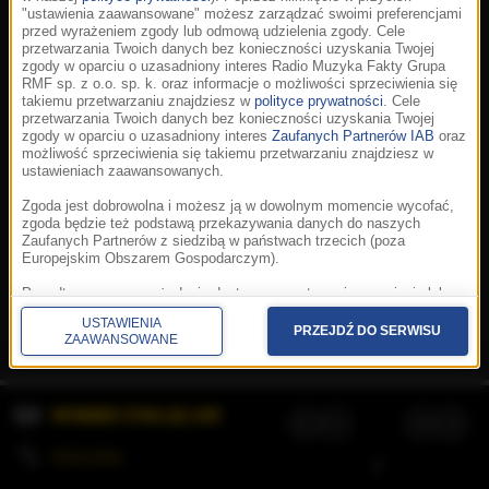
"ustawienia zaawansowane" możesz zarządzać swoimi preferencjami
przed wyrażeniem zgody lub odmową udzielenia zgody. Cele
przetwarzania Twoich danych bez konieczności uzyskania Twojej
zgody w oparciu o uzasadniony interes Radio Muzyka Fakty Grupa
RMF sp. z o.o. sp. k. oraz informacje o możliwości sprzeciwienia się
takiemu przetwarzaniu znajdziesz w
polityce prywatności
. Cele
przetwarzania Twoich danych bez konieczności uzyskania Twojej
zgody w oparciu o uzasadniony interes
Zaufanych Partnerów IAB
oraz
możliwość sprzeciwienia się takiemu przetwarzaniu znajdziesz w
ustawieniach zaawansowanych.
Zgoda jest dobrowolna i możesz ją w dowolnym momencie wycofać,
zgoda będzie też podstawą przekazywania danych do naszych
Zaufanych Partnerów z siedzibą w państwach trzecich (poza
Europejskim Obszarem Gospodarczym).
Korzystanie z portalu oznacza akceptację
Regulaminu
.
Polityka cookies
.
SpeakUp
.
Ponadto masz prawo żądania dostępu, sprostowania, usunięcia lub
Prywatność
.
Aplikacje
.
© 2026 Radio Muzyka
ograniczenia przetwarzania danych, a także złożenia skargi do
Fakty Grupa RMF sp. z o.o. sp. k.
USTAWIENIA
Prezesa Urzędu Ochrony Danych Osobowych. W polityce prywatności
PRZEJDŹ DO SERWISU
ZAAWANSOWANE
znajdziesz informacje jak wykonać swoje prawa. Szczegółowe
informacje na temat przetwarzania Twoich danych znajdują się w
polityce prywatności.
WYBIERZ STACJĘ LIVE
Administratorem tych danych jesteśmy my, czyli Radio Muzyka Fakty
Grupa RMF sp. z o.o. sp. k. z siedzibą w Krakowie, al. Waszyngtona
1.
KOLEJKA
/
Stosowanie plików cookies i innych technologii