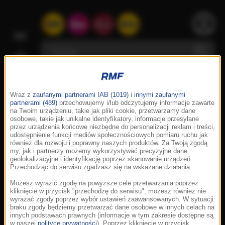
Wraz z
zaufanymi partnerami IAB (1019)
i
innymi zaufanymi
partnerami (489)
przechowujemy i/lub odczytujemy informacje zawarte
na Twoim urządzeniu, takie jak pliki cookie, przetwarzamy dane
osobowe, takie jak unikalne identyfikatory, informacje przesyłane
przez urządzenia końcowe niezbędne do personalizacji reklam i treści,
udostępnienie funkcji mediów społecznościowych pomiaru ruchu jak
również dla rozwoju i poprawny naszych produktów. Za Twoją zgodą
my, jak i partnerzy możemy wykorzystywać precyzyjne dane
geolokalizacyjne i identyfikację poprzez skanowanie urządzeń.
Przechodząc do serwisu zgadzasz się na wskazane działania.
Możesz wyrazić zgodę na powyższe cele przetwarzania poprzez
kliknięcie w przycisk "przechodzę do serwisu", możesz również nie
wyrażać zgody poprzez wybór ustawień zaawansowanych. W sytuacji
braku zgody będziemy przetwarzać dane osobowe w innych celach na
innych podstawach prawnych (informacje w tym zakresie dostępne są
w naszej
polityce prywatności
). Poprzez kliknięcie w przycisk