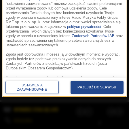
"ustawienia zaawansowane" możesz zarządzać swoimi preferencjami
przed wyrażeniem zgody lub odmową udzielenia zgody. Cele
przetwarzania Twoich danych bez konieczności uzyskania Twojej
zgody w oparciu o uzasadniony interes Radio Muzyka Fakty Grupa
RMF sp. z o.o. sp. k. oraz informacje o możliwości sprzeciwienia się
takiemu przetwarzaniu znajdziesz w
polityce prywatności
. Cele
przetwarzania Twoich danych bez konieczności uzyskania Twojej
zgody w oparciu o uzasadniony interes
Zaufanych Partnerów IAB
oraz
możliwość sprzeciwienia się takiemu przetwarzaniu znajdziesz w
ustawieniach zaawansowanych.
Zgoda jest dobrowolna i możesz ją w dowolnym momencie wycofać,
zgoda będzie też podstawą przekazywania danych do naszych
Zaufanych Partnerów z siedzibą w państwach trzecich (poza
Europejskim Obszarem Gospodarczym).
Korzystanie z portalu oznacza akceptację
Regulaminu
.
Polityka cookies
.
SpeakUp
.
Ponadto masz prawo żądania dostępu, sprostowania, usunięcia lub
Prywatność
.
Aplikacje
.
© 2026 Radio Muzyka
ograniczenia przetwarzania danych, a także złożenia skargi do
Fakty Grupa RMF sp. z o.o. sp. k.
USTAWIENIA
Prezesa Urzędu Ochrony Danych Osobowych. W polityce prywatności
PRZEJDŹ DO SERWISU
ZAAWANSOWANE
znajdziesz informacje jak wykonać swoje prawa. Szczegółowe
informacje na temat przetwarzania Twoich danych znajdują się w
polityce prywatności.
WYBIERZ STACJĘ LIVE
Administratorem tych danych jesteśmy my, czyli Radio Muzyka Fakty
Grupa RMF sp. z o.o. sp. k. z siedzibą w Krakowie, al. Waszyngtona
1.
KOLEJKA
/
Stosowanie plików cookies i innych technologii