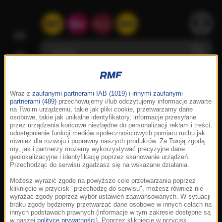
Wraz z
zaufanymi partnerami IAB (1019)
i
innymi zaufanymi
partnerami (489)
przechowujemy i/lub odczytujemy informacje zawarte
na Twoim urządzeniu, takie jak pliki cookie, przetwarzamy dane
osobowe, takie jak unikalne identyfikatory, informacje przesyłane
przez urządzenia końcowe niezbędne do personalizacji reklam i treści,
udostępnienie funkcji mediów społecznościowych pomiaru ruchu jak
również dla rozwoju i poprawny naszych produktów. Za Twoją zgodą
my, jak i partnerzy możemy wykorzystywać precyzyjne dane
geolokalizacyjne i identyfikację poprzez skanowanie urządzeń.
Przechodząc do serwisu zgadzasz się na wskazane działania.
Możesz wyrazić zgodę na powyższe cele przetwarzania poprzez
kliknięcie w przycisk "przechodzę do serwisu", możesz również nie
wyrażać zgody poprzez wybór ustawień zaawansowanych. W sytuacji
braku zgody będziemy przetwarzać dane osobowe w innych celach na
innych podstawach prawnych (informacje w tym zakresie dostępne są
w naszej
polityce prywatności
). Poprzez kliknięcie w przycisk