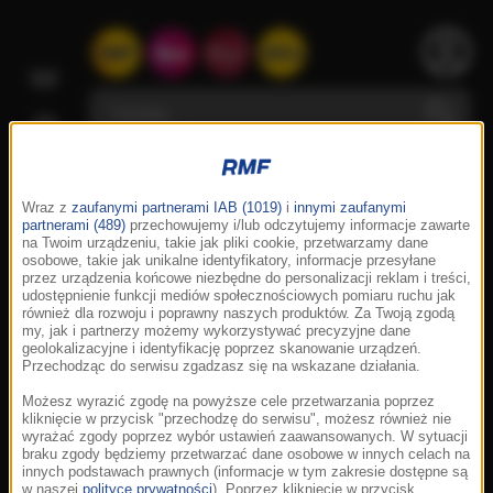
Wraz z
zaufanymi partnerami IAB (1019)
i
innymi zaufanymi
partnerami (489)
przechowujemy i/lub odczytujemy informacje zawarte
na Twoim urządzeniu, takie jak pliki cookie, przetwarzamy dane
osobowe, takie jak unikalne identyfikatory, informacje przesyłane
przez urządzenia końcowe niezbędne do personalizacji reklam i treści,
udostępnienie funkcji mediów społecznościowych pomiaru ruchu jak
również dla rozwoju i poprawny naszych produktów. Za Twoją zgodą
my, jak i partnerzy możemy wykorzystywać precyzyjne dane
geolokalizacyjne i identyfikację poprzez skanowanie urządzeń.
Przechodząc do serwisu zgadzasz się na wskazane działania.
Możesz wyrazić zgodę na powyższe cele przetwarzania poprzez
kliknięcie w przycisk "przechodzę do serwisu", możesz również nie
wyrażać zgody poprzez wybór ustawień zaawansowanych. W sytuacji
braku zgody będziemy przetwarzać dane osobowe w innych celach na
innych podstawach prawnych (informacje w tym zakresie dostępne są
w naszej
polityce prywatności
). Poprzez kliknięcie w przycisk