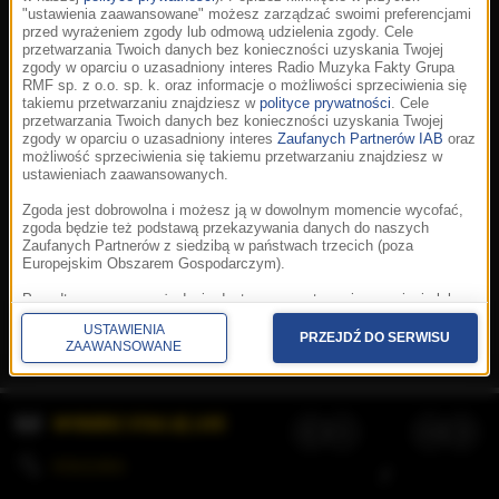
"ustawienia zaawansowane" możesz zarządzać swoimi preferencjami
przed wyrażeniem zgody lub odmową udzielenia zgody. Cele
przetwarzania Twoich danych bez konieczności uzyskania Twojej
zgody w oparciu o uzasadniony interes Radio Muzyka Fakty Grupa
RMF sp. z o.o. sp. k. oraz informacje o możliwości sprzeciwienia się
takiemu przetwarzaniu znajdziesz w
polityce prywatności
. Cele
przetwarzania Twoich danych bez konieczności uzyskania Twojej
zgody w oparciu o uzasadniony interes
Zaufanych Partnerów IAB
oraz
możliwość sprzeciwienia się takiemu przetwarzaniu znajdziesz w
ustawieniach zaawansowanych.
Zgoda jest dobrowolna i możesz ją w dowolnym momencie wycofać,
zgoda będzie też podstawą przekazywania danych do naszych
Zaufanych Partnerów z siedzibą w państwach trzecich (poza
Europejskim Obszarem Gospodarczym).
Korzystanie z portalu oznacza akceptację
Regulaminu
.
Polityka cookies
.
SpeakUp
.
Ponadto masz prawo żądania dostępu, sprostowania, usunięcia lub
Prywatność
.
Aplikacje
.
© 2026 Radio Muzyka
ograniczenia przetwarzania danych, a także złożenia skargi do
Fakty Grupa RMF sp. z o.o. sp. k.
USTAWIENIA
Prezesa Urzędu Ochrony Danych Osobowych. W polityce prywatności
PRZEJDŹ DO SERWISU
ZAAWANSOWANE
znajdziesz informacje jak wykonać swoje prawa. Szczegółowe
informacje na temat przetwarzania Twoich danych znajdują się w
polityce prywatności.
WYBIERZ STACJĘ LIVE
Administratorem tych danych jesteśmy my, czyli Radio Muzyka Fakty
Grupa RMF sp. z o.o. sp. k. z siedzibą w Krakowie, al. Waszyngtona
1.
KOLEJKA
/
Stosowanie plików cookies i innych technologii