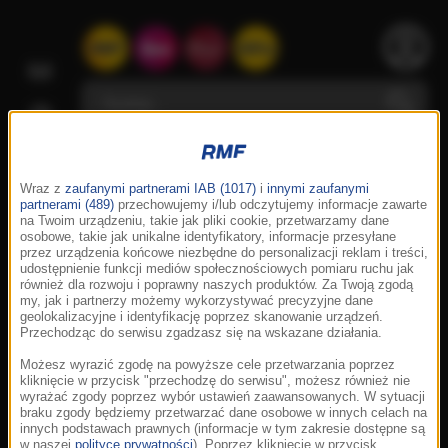
Wraz z
zaufanymi partnerami IAB (1017)
i
innymi zaufanymi
partnerami (489)
przechowujemy i/lub odczytujemy informacje zawarte
na Twoim urządzeniu, takie jak pliki cookie, przetwarzamy dane
osobowe, takie jak unikalne identyfikatory, informacje przesyłane
przez urządzenia końcowe niezbędne do personalizacji reklam i treści,
udostępnienie funkcji mediów społecznościowych pomiaru ruchu jak
również dla rozwoju i poprawny naszych produktów. Za Twoją zgodą
my, jak i partnerzy możemy wykorzystywać precyzyjne dane
geolokalizacyjne i identyfikację poprzez skanowanie urządzeń.
Przechodząc do serwisu zgadzasz się na wskazane działania.
Możesz wyrazić zgodę na powyższe cele przetwarzania poprzez
kliknięcie w przycisk "przechodzę do serwisu", możesz również nie
wyrażać zgody poprzez wybór ustawień zaawansowanych. W sytuacji
braku zgody będziemy przetwarzać dane osobowe w innych celach na
innych podstawach prawnych (informacje w tym zakresie dostępne są
w naszej
polityce prywatności
). Poprzez kliknięcie w przycisk