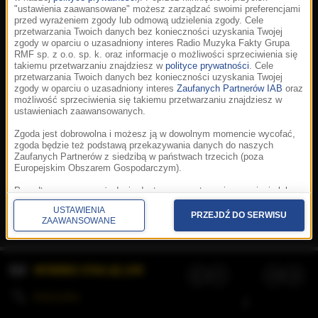
"ustawienia zaawansowane" możesz zarządzać swoimi preferencjami
przed wyrażeniem zgody lub odmową udzielenia zgody. Cele
przetwarzania Twoich danych bez konieczności uzyskania Twojej
zgody w oparciu o uzasadniony interes Radio Muzyka Fakty Grupa
RMF sp. z o.o. sp. k. oraz informacje o możliwości sprzeciwienia się
takiemu przetwarzaniu znajdziesz w
polityce prywatności
. Cele
przetwarzania Twoich danych bez konieczności uzyskania Twojej
zgody w oparciu o uzasadniony interes
Zaufanych Partnerów IAB
oraz
możliwość sprzeciwienia się takiemu przetwarzaniu znajdziesz w
ustawieniach zaawansowanych.
Zgoda jest dobrowolna i możesz ją w dowolnym momencie wycofać,
zgoda będzie też podstawą przekazywania danych do naszych
Zaufanych Partnerów z siedzibą w państwach trzecich (poza
Europejskim Obszarem Gospodarczym).
Korzystanie z portalu oznacza akceptację
Regulaminu
.
Polityka cookies
.
SpeakUp
.
Ponadto masz prawo żądania dostępu, sprostowania, usunięcia lub
Prywatność
.
Aplikacje
.
© 2026 Radio Muzyka
ograniczenia przetwarzania danych, a także złożenia skargi do
Fakty Grupa RMF sp. z o.o. sp. k.
USTAWIENIA
Prezesa Urzędu Ochrony Danych Osobowych. W polityce prywatności
PRZEJDŹ DO SERWISU
ZAAWANSOWANE
znajdziesz informacje jak wykonać swoje prawa. Szczegółowe
informacje na temat przetwarzania Twoich danych znajdują się w
polityce prywatności.
WYBIERZ STACJĘ LIVE
Administratorem tych danych jesteśmy my, czyli Radio Muzyka Fakty
Grupa RMF sp. z o.o. sp. k. z siedzibą w Krakowie, al. Waszyngtona
1.
KOLEJKA
/
Stosowanie plików cookies i innych technologii