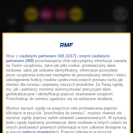
Wraz z
zaufanymi partnerami IAB (1017)
i
innymi zaufanymi
partnerami (489)
przechowujemy i/lub odczytujemy informacje zawarte
na Twoim urządzeniu, takie jak pliki cookie, przetwarzamy dane
osobowe, takie jak unikalne identyfikatory, informacje przesyłane
przez urządzenia końcowe niezbędne do personalizacji reklam i treści,
udostępnienie funkcji mediów społecznościowych pomiaru ruchu jak
również dla rozwoju i poprawny naszych produktów. Za Twoją zgodą
my, jak i partnerzy możemy wykorzystywać precyzyjne dane
geolokalizacyjne i identyfikację poprzez skanowanie urządzeń.
Przechodząc do serwisu zgadzasz się na wskazane działania.
Możesz wyrazić zgodę na powyższe cele przetwarzania poprzez
kliknięcie w przycisk "przechodzę do serwisu", możesz również nie
wyrażać zgody poprzez wybór ustawień zaawansowanych. W sytuacji
braku zgody będziemy przetwarzać dane osobowe w innych celach na
innych podstawach prawnych (informacje w tym zakresie dostępne są
w naszej
polityce prywatności
). Poprzez kliknięcie w przycisk