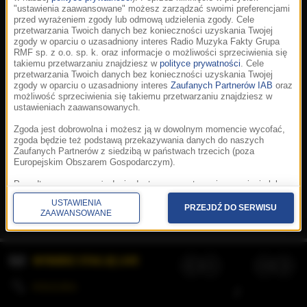
"ustawienia zaawansowane" możesz zarządzać swoimi preferencjami
przed wyrażeniem zgody lub odmową udzielenia zgody. Cele
przetwarzania Twoich danych bez konieczności uzyskania Twojej
zgody w oparciu o uzasadniony interes Radio Muzyka Fakty Grupa
RMF sp. z o.o. sp. k. oraz informacje o możliwości sprzeciwienia się
takiemu przetwarzaniu znajdziesz w
polityce prywatności
. Cele
przetwarzania Twoich danych bez konieczności uzyskania Twojej
zgody w oparciu o uzasadniony interes
Zaufanych Partnerów IAB
oraz
możliwość sprzeciwienia się takiemu przetwarzaniu znajdziesz w
ustawieniach zaawansowanych.
Zgoda jest dobrowolna i możesz ją w dowolnym momencie wycofać,
zgoda będzie też podstawą przekazywania danych do naszych
Zaufanych Partnerów z siedzibą w państwach trzecich (poza
Europejskim Obszarem Gospodarczym).
Korzystanie z portalu oznacza akceptację
Regulaminu
.
Polityka cookies
.
SpeakUp
.
Ponadto masz prawo żądania dostępu, sprostowania, usunięcia lub
Prywatność
.
Aplikacje
.
© 2026 Radio Muzyka
ograniczenia przetwarzania danych, a także złożenia skargi do
Fakty Grupa RMF sp. z o.o. sp. k.
USTAWIENIA
Prezesa Urzędu Ochrony Danych Osobowych. W polityce prywatności
PRZEJDŹ DO SERWISU
ZAAWANSOWANE
znajdziesz informacje jak wykonać swoje prawa. Szczegółowe
informacje na temat przetwarzania Twoich danych znajdują się w
polityce prywatności.
WYBIERZ STACJĘ LIVE
Administratorem tych danych jesteśmy my, czyli Radio Muzyka Fakty
Grupa RMF sp. z o.o. sp. k. z siedzibą w Krakowie, al. Waszyngtona
1.
KOLEJKA
/
Stosowanie plików cookies i innych technologii