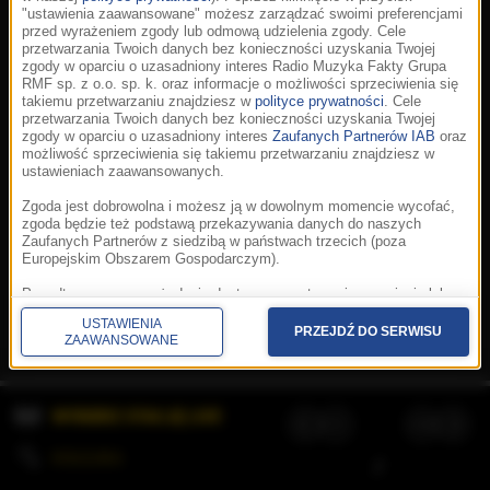
"ustawienia zaawansowane" możesz zarządzać swoimi preferencjami
przed wyrażeniem zgody lub odmową udzielenia zgody. Cele
przetwarzania Twoich danych bez konieczności uzyskania Twojej
zgody w oparciu o uzasadniony interes Radio Muzyka Fakty Grupa
RMF sp. z o.o. sp. k. oraz informacje o możliwości sprzeciwienia się
takiemu przetwarzaniu znajdziesz w
polityce prywatności
. Cele
przetwarzania Twoich danych bez konieczności uzyskania Twojej
zgody w oparciu o uzasadniony interes
Zaufanych Partnerów IAB
oraz
możliwość sprzeciwienia się takiemu przetwarzaniu znajdziesz w
ustawieniach zaawansowanych.
Zgoda jest dobrowolna i możesz ją w dowolnym momencie wycofać,
zgoda będzie też podstawą przekazywania danych do naszych
Zaufanych Partnerów z siedzibą w państwach trzecich (poza
Europejskim Obszarem Gospodarczym).
Korzystanie z portalu oznacza akceptację
Regulaminu
.
Polityka cookies
.
SpeakUp
.
Ponadto masz prawo żądania dostępu, sprostowania, usunięcia lub
Prywatność
.
Aplikacje
.
© 2026 Radio Muzyka
ograniczenia przetwarzania danych, a także złożenia skargi do
Fakty Grupa RMF sp. z o.o. sp. k.
USTAWIENIA
Prezesa Urzędu Ochrony Danych Osobowych. W polityce prywatności
PRZEJDŹ DO SERWISU
ZAAWANSOWANE
znajdziesz informacje jak wykonać swoje prawa. Szczegółowe
informacje na temat przetwarzania Twoich danych znajdują się w
polityce prywatności.
WYBIERZ STACJĘ LIVE
Administratorem tych danych jesteśmy my, czyli Radio Muzyka Fakty
Grupa RMF sp. z o.o. sp. k. z siedzibą w Krakowie, al. Waszyngtona
1.
KOLEJKA
/
Stosowanie plików cookies i innych technologii