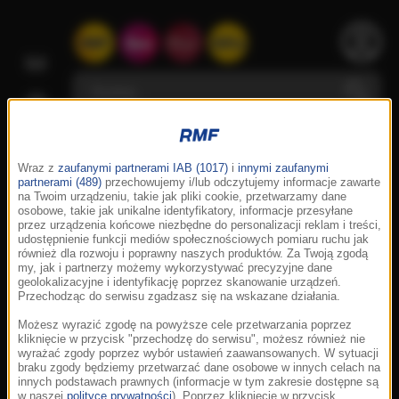
Wraz z
zaufanymi partnerami IAB (1017)
i
innymi zaufanymi
partnerami (489)
przechowujemy i/lub odczytujemy informacje zawarte
na Twoim urządzeniu, takie jak pliki cookie, przetwarzamy dane
osobowe, takie jak unikalne identyfikatory, informacje przesyłane
przez urządzenia końcowe niezbędne do personalizacji reklam i treści,
udostępnienie funkcji mediów społecznościowych pomiaru ruchu jak
również dla rozwoju i poprawny naszych produktów. Za Twoją zgodą
my, jak i partnerzy możemy wykorzystywać precyzyjne dane
geolokalizacyjne i identyfikację poprzez skanowanie urządzeń.
Przechodząc do serwisu zgadzasz się na wskazane działania.
Możesz wyrazić zgodę na powyższe cele przetwarzania poprzez
kliknięcie w przycisk "przechodzę do serwisu", możesz również nie
wyrażać zgody poprzez wybór ustawień zaawansowanych. W sytuacji
braku zgody będziemy przetwarzać dane osobowe w innych celach na
innych podstawach prawnych (informacje w tym zakresie dostępne są
w naszej
polityce prywatności
). Poprzez kliknięcie w przycisk