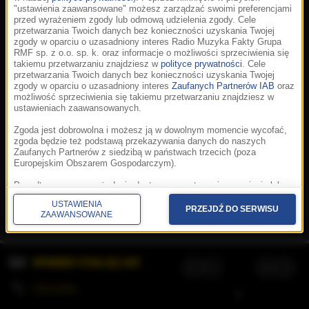
"ustawienia zaawansowane" możesz zarządzać swoimi preferencjami
przed wyrażeniem zgody lub odmową udzielenia zgody. Cele
przetwarzania Twoich danych bez konieczności uzyskania Twojej
zgody w oparciu o uzasadniony interes Radio Muzyka Fakty Grupa
RMF sp. z o.o. sp. k. oraz informacje o możliwości sprzeciwienia się
takiemu przetwarzaniu znajdziesz w
polityce prywatności
. Cele
przetwarzania Twoich danych bez konieczności uzyskania Twojej
zgody w oparciu o uzasadniony interes
Zaufanych Partnerów IAB
oraz
możliwość sprzeciwienia się takiemu przetwarzaniu znajdziesz w
ustawieniach zaawansowanych.
Zgoda jest dobrowolna i możesz ją w dowolnym momencie wycofać,
zgoda będzie też podstawą przekazywania danych do naszych
Zaufanych Partnerów z siedzibą w państwach trzecich (poza
Europejskim Obszarem Gospodarczym).
Korzystanie z portalu oznacza akceptację
Regulaminu
.
Polityka cookies
.
SpeakUp
.
Ponadto masz prawo żądania dostępu, sprostowania, usunięcia lub
Prywatność
.
Aplikacje
.
© 2026 Radio Muzyka
ograniczenia przetwarzania danych, a także złożenia skargi do
Fakty Grupa RMF sp. z o.o. sp. k.
USTAWIENIA
Prezesa Urzędu Ochrony Danych Osobowych. W polityce prywatności
PRZEJDŹ DO SERWISU
ZAAWANSOWANE
znajdziesz informacje jak wykonać swoje prawa. Szczegółowe
informacje na temat przetwarzania Twoich danych znajdują się w
polityce prywatności.
WYBIERZ STACJĘ LIVE
Administratorem tych danych jesteśmy my, czyli Radio Muzyka Fakty
Grupa RMF sp. z o.o. sp. k. z siedzibą w Krakowie, al. Waszyngtona
1.
KOLEJKA
/
Stosowanie plików cookies i innych technologii