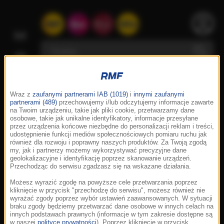
Wraz z
zaufanymi partnerami IAB (1019)
i
innymi zaufanymi
partnerami (489)
przechowujemy i/lub odczytujemy informacje zawarte
na Twoim urządzeniu, takie jak pliki cookie, przetwarzamy dane
osobowe, takie jak unikalne identyfikatory, informacje przesyłane
przez urządzenia końcowe niezbędne do personalizacji reklam i treści,
udostępnienie funkcji mediów społecznościowych pomiaru ruchu jak
również dla rozwoju i poprawny naszych produktów. Za Twoją zgodą
my, jak i partnerzy możemy wykorzystywać precyzyjne dane
geolokalizacyjne i identyfikację poprzez skanowanie urządzeń.
Przechodząc do serwisu zgadzasz się na wskazane działania.
Możesz wyrazić zgodę na powyższe cele przetwarzania poprzez
kliknięcie w przycisk "przechodzę do serwisu", możesz również nie
wyrażać zgody poprzez wybór ustawień zaawansowanych. W sytuacji
braku zgody będziemy przetwarzać dane osobowe w innych celach na
innych podstawach prawnych (informacje w tym zakresie dostępne są
w naszej
polityce prywatności
). Poprzez kliknięcie w przycisk