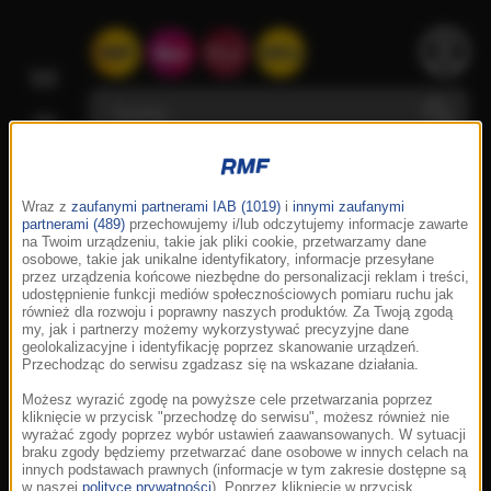
Wraz z
zaufanymi partnerami IAB (1019)
i
innymi zaufanymi
partnerami (489)
przechowujemy i/lub odczytujemy informacje zawarte
na Twoim urządzeniu, takie jak pliki cookie, przetwarzamy dane
osobowe, takie jak unikalne identyfikatory, informacje przesyłane
przez urządzenia końcowe niezbędne do personalizacji reklam i treści,
udostępnienie funkcji mediów społecznościowych pomiaru ruchu jak
również dla rozwoju i poprawny naszych produktów. Za Twoją zgodą
my, jak i partnerzy możemy wykorzystywać precyzyjne dane
geolokalizacyjne i identyfikację poprzez skanowanie urządzeń.
Przechodząc do serwisu zgadzasz się na wskazane działania.
Możesz wyrazić zgodę na powyższe cele przetwarzania poprzez
kliknięcie w przycisk "przechodzę do serwisu", możesz również nie
wyrażać zgody poprzez wybór ustawień zaawansowanych. W sytuacji
braku zgody będziemy przetwarzać dane osobowe w innych celach na
innych podstawach prawnych (informacje w tym zakresie dostępne są
w naszej
polityce prywatności
). Poprzez kliknięcie w przycisk