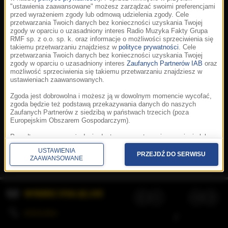
"ustawienia zaawansowane" możesz zarządzać swoimi preferencjami
przed wyrażeniem zgody lub odmową udzielenia zgody. Cele
przetwarzania Twoich danych bez konieczności uzyskania Twojej
zgody w oparciu o uzasadniony interes Radio Muzyka Fakty Grupa
RMF sp. z o.o. sp. k. oraz informacje o możliwości sprzeciwienia się
takiemu przetwarzaniu znajdziesz w
polityce prywatności
. Cele
przetwarzania Twoich danych bez konieczności uzyskania Twojej
zgody w oparciu o uzasadniony interes
Zaufanych Partnerów IAB
oraz
możliwość sprzeciwienia się takiemu przetwarzaniu znajdziesz w
ustawieniach zaawansowanych.
Zgoda jest dobrowolna i możesz ją w dowolnym momencie wycofać,
zgoda będzie też podstawą przekazywania danych do naszych
Zaufanych Partnerów z siedzibą w państwach trzecich (poza
Europejskim Obszarem Gospodarczym).
Korzystanie z portalu oznacza akceptację
Regulaminu
.
Polityka cookies
.
SpeakUp
.
Ponadto masz prawo żądania dostępu, sprostowania, usunięcia lub
Prywatność
.
Aplikacje
.
© 2026 Radio Muzyka
ograniczenia przetwarzania danych, a także złożenia skargi do
Fakty Grupa RMF sp. z o.o. sp. k.
USTAWIENIA
Prezesa Urzędu Ochrony Danych Osobowych. W polityce prywatności
PRZEJDŹ DO SERWISU
ZAAWANSOWANE
znajdziesz informacje jak wykonać swoje prawa. Szczegółowe
informacje na temat przetwarzania Twoich danych znajdują się w
polityce prywatności.
WYBIERZ STACJĘ LIVE
Administratorem tych danych jesteśmy my, czyli Radio Muzyka Fakty
Grupa RMF sp. z o.o. sp. k. z siedzibą w Krakowie, al. Waszyngtona
1.
KOLEJKA
/
Stosowanie plików cookies i innych technologii