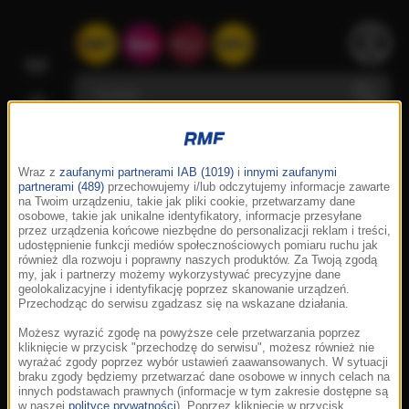
Wraz z
zaufanymi partnerami IAB (1019)
i
innymi zaufanymi
partnerami (489)
przechowujemy i/lub odczytujemy informacje zawarte
na Twoim urządzeniu, takie jak pliki cookie, przetwarzamy dane
osobowe, takie jak unikalne identyfikatory, informacje przesyłane
przez urządzenia końcowe niezbędne do personalizacji reklam i treści,
udostępnienie funkcji mediów społecznościowych pomiaru ruchu jak
również dla rozwoju i poprawny naszych produktów. Za Twoją zgodą
my, jak i partnerzy możemy wykorzystywać precyzyjne dane
geolokalizacyjne i identyfikację poprzez skanowanie urządzeń.
Przechodząc do serwisu zgadzasz się na wskazane działania.
Możesz wyrazić zgodę na powyższe cele przetwarzania poprzez
kliknięcie w przycisk "przechodzę do serwisu", możesz również nie
wyrażać zgody poprzez wybór ustawień zaawansowanych. W sytuacji
braku zgody będziemy przetwarzać dane osobowe w innych celach na
innych podstawach prawnych (informacje w tym zakresie dostępne są
w naszej
polityce prywatności
). Poprzez kliknięcie w przycisk