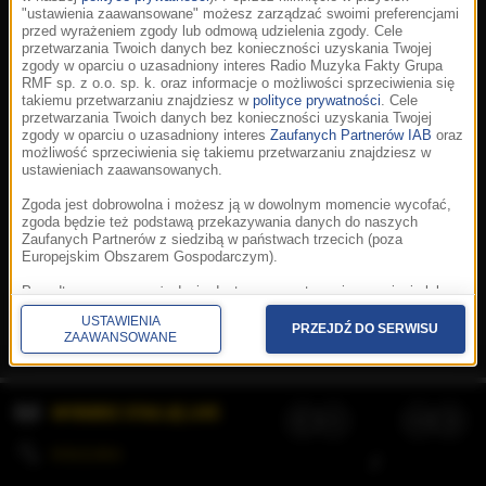
"ustawienia zaawansowane" możesz zarządzać swoimi preferencjami
przed wyrażeniem zgody lub odmową udzielenia zgody. Cele
przetwarzania Twoich danych bez konieczności uzyskania Twojej
zgody w oparciu o uzasadniony interes Radio Muzyka Fakty Grupa
RMF sp. z o.o. sp. k. oraz informacje o możliwości sprzeciwienia się
takiemu przetwarzaniu znajdziesz w
polityce prywatności
. Cele
przetwarzania Twoich danych bez konieczności uzyskania Twojej
zgody w oparciu o uzasadniony interes
Zaufanych Partnerów IAB
oraz
możliwość sprzeciwienia się takiemu przetwarzaniu znajdziesz w
ustawieniach zaawansowanych.
Zgoda jest dobrowolna i możesz ją w dowolnym momencie wycofać,
zgoda będzie też podstawą przekazywania danych do naszych
Zaufanych Partnerów z siedzibą w państwach trzecich (poza
Europejskim Obszarem Gospodarczym).
Korzystanie z portalu oznacza akceptację
Regulaminu
.
Polityka cookies
.
SpeakUp
.
Ponadto masz prawo żądania dostępu, sprostowania, usunięcia lub
Prywatność
.
Aplikacje
.
© 2026 Radio Muzyka
ograniczenia przetwarzania danych, a także złożenia skargi do
Fakty Grupa RMF sp. z o.o. sp. k.
USTAWIENIA
Prezesa Urzędu Ochrony Danych Osobowych. W polityce prywatności
PRZEJDŹ DO SERWISU
ZAAWANSOWANE
znajdziesz informacje jak wykonać swoje prawa. Szczegółowe
informacje na temat przetwarzania Twoich danych znajdują się w
polityce prywatności.
WYBIERZ STACJĘ LIVE
Administratorem tych danych jesteśmy my, czyli Radio Muzyka Fakty
Grupa RMF sp. z o.o. sp. k. z siedzibą w Krakowie, al. Waszyngtona
1.
KOLEJKA
/
Stosowanie plików cookies i innych technologii