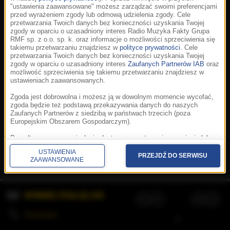
"ustawienia zaawansowane" możesz zarządzać swoimi preferencjami
przed wyrażeniem zgody lub odmową udzielenia zgody. Cele
przetwarzania Twoich danych bez konieczności uzyskania Twojej
zgody w oparciu o uzasadniony interes Radio Muzyka Fakty Grupa
RMF sp. z o.o. sp. k. oraz informacje o możliwości sprzeciwienia się
takiemu przetwarzaniu znajdziesz w
polityce prywatności
. Cele
przetwarzania Twoich danych bez konieczności uzyskania Twojej
zgody w oparciu o uzasadniony interes
Zaufanych Partnerów IAB
oraz
możliwość sprzeciwienia się takiemu przetwarzaniu znajdziesz w
ustawieniach zaawansowanych.
Zgoda jest dobrowolna i możesz ją w dowolnym momencie wycofać,
zgoda będzie też podstawą przekazywania danych do naszych
Zaufanych Partnerów z siedzibą w państwach trzecich (poza
Europejskim Obszarem Gospodarczym).
Korzystanie z portalu oznacza akceptację
Regulaminu
.
Polityka cookies
.
SpeakUp
.
Ponadto masz prawo żądania dostępu, sprostowania, usunięcia lub
Prywatność
.
Aplikacje
.
© 2026 Radio Muzyka
ograniczenia przetwarzania danych, a także złożenia skargi do
Fakty Grupa RMF sp. z o.o. sp. k.
USTAWIENIA
Prezesa Urzędu Ochrony Danych Osobowych. W polityce prywatności
PRZEJDŹ DO SERWISU
ZAAWANSOWANE
znajdziesz informacje jak wykonać swoje prawa. Szczegółowe
informacje na temat przetwarzania Twoich danych znajdują się w
polityce prywatności.
WYBIERZ STACJĘ LIVE
Administratorem tych danych jesteśmy my, czyli Radio Muzyka Fakty
Grupa RMF sp. z o.o. sp. k. z siedzibą w Krakowie, al. Waszyngtona
1.
KOLEJKA
/
Stosowanie plików cookies i innych technologii