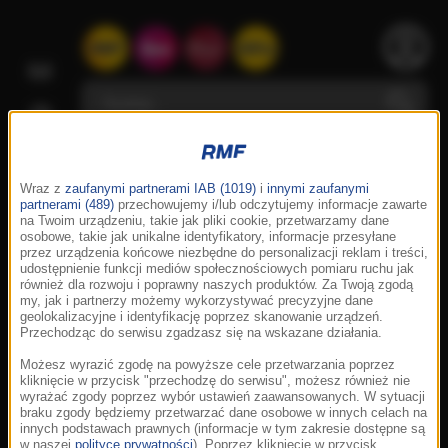
Wraz z
zaufanymi partnerami IAB (1019)
i
innymi zaufanymi
partnerami (489)
przechowujemy i/lub odczytujemy informacje zawarte
na Twoim urządzeniu, takie jak pliki cookie, przetwarzamy dane
osobowe, takie jak unikalne identyfikatory, informacje przesyłane
przez urządzenia końcowe niezbędne do personalizacji reklam i treści,
udostępnienie funkcji mediów społecznościowych pomiaru ruchu jak
również dla rozwoju i poprawny naszych produktów. Za Twoją zgodą
my, jak i partnerzy możemy wykorzystywać precyzyjne dane
geolokalizacyjne i identyfikację poprzez skanowanie urządzeń.
Przechodząc do serwisu zgadzasz się na wskazane działania.
Możesz wyrazić zgodę na powyższe cele przetwarzania poprzez
kliknięcie w przycisk "przechodzę do serwisu", możesz również nie
wyrażać zgody poprzez wybór ustawień zaawansowanych. W sytuacji
braku zgody będziemy przetwarzać dane osobowe w innych celach na
innych podstawach prawnych (informacje w tym zakresie dostępne są
w naszej
polityce prywatności
). Poprzez kliknięcie w przycisk