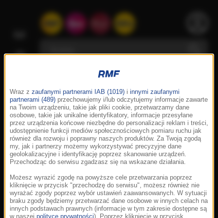
Wraz z
zaufanymi partnerami IAB (1019)
i
innymi zaufanymi
partnerami (489)
przechowujemy i/lub odczytujemy informacje zawarte
na Twoim urządzeniu, takie jak pliki cookie, przetwarzamy dane
osobowe, takie jak unikalne identyfikatory, informacje przesyłane
przez urządzenia końcowe niezbędne do personalizacji reklam i treści,
udostępnienie funkcji mediów społecznościowych pomiaru ruchu jak
również dla rozwoju i poprawny naszych produktów. Za Twoją zgodą
my, jak i partnerzy możemy wykorzystywać precyzyjne dane
geolokalizacyjne i identyfikację poprzez skanowanie urządzeń.
Przechodząc do serwisu zgadzasz się na wskazane działania.
Możesz wyrazić zgodę na powyższe cele przetwarzania poprzez
kliknięcie w przycisk "przechodzę do serwisu", możesz również nie
wyrażać zgody poprzez wybór ustawień zaawansowanych. W sytuacji
braku zgody będziemy przetwarzać dane osobowe w innych celach na
innych podstawach prawnych (informacje w tym zakresie dostępne są
w naszej
polityce prywatności
). Poprzez kliknięcie w przycisk