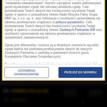
"ustawienia zaawansowane" możesz zarządzać swoimi preferencjami
przed wyrażeniem zgody lub odmową udzielenia zgody. Cele
przetwarzania Twoich danych bez konieczności uzyskania Twojej
zgody w oparciu o uzasadniony interes Radio Muzyka Fakty Grupa
RMF sp. z o.o. sp. k. oraz informacje o możliwości sprzeciwienia się
takiemu przetwarzaniu znajdziesz w
polityce prywatności
. Cele
przetwarzania Twoich danych bez konieczności uzyskania Twojej
zgody w oparciu o uzasadniony interes
Zaufanych Partnerów IAB
oraz
możliwość sprzeciwienia się takiemu przetwarzaniu znajdziesz w
ustawieniach zaawansowanych.
Zgoda jest dobrowolna i możesz ją w dowolnym momencie wycofać,
zgoda będzie też podstawą przekazywania danych do naszych
Zaufanych Partnerów z siedzibą w państwach trzecich (poza
Europejskim Obszarem Gospodarczym).
Korzystanie z portalu oznacza akceptację
Regulaminu
.
Polityka cookies
.
SpeakUp
.
Ponadto masz prawo żądania dostępu, sprostowania, usunięcia lub
Prywatność
.
Aplikacje
.
© 2026 Radio Muzyka
ograniczenia przetwarzania danych, a także złożenia skargi do
Fakty Grupa RMF sp. z o.o. sp. k.
USTAWIENIA
Prezesa Urzędu Ochrony Danych Osobowych. W polityce prywatności
PRZEJDŹ DO SERWISU
ZAAWANSOWANE
znajdziesz informacje jak wykonać swoje prawa. Szczegółowe
informacje na temat przetwarzania Twoich danych znajdują się w
polityce prywatności.
WYBIERZ STACJĘ LIVE
Administratorem tych danych jesteśmy my, czyli Radio Muzyka Fakty
Grupa RMF sp. z o.o. sp. k. z siedzibą w Krakowie, al. Waszyngtona
1.
KOLEJKA
/
Stosowanie plików cookies i innych technologii