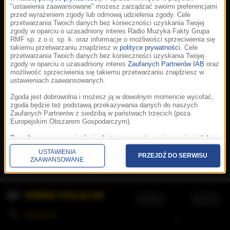
"ustawienia zaawansowane" możesz zarządzać swoimi preferencjami
przed wyrażeniem zgody lub odmową udzielenia zgody. Cele
przetwarzania Twoich danych bez konieczności uzyskania Twojej
zgody w oparciu o uzasadniony interes Radio Muzyka Fakty Grupa
RMF sp. z o.o. sp. k. oraz informacje o możliwości sprzeciwienia się
takiemu przetwarzaniu znajdziesz w
polityce prywatności
. Cele
przetwarzania Twoich danych bez konieczności uzyskania Twojej
zgody w oparciu o uzasadniony interes
Zaufanych Partnerów IAB
oraz
możliwość sprzeciwienia się takiemu przetwarzaniu znajdziesz w
ustawieniach zaawansowanych.
Zgoda jest dobrowolna i możesz ją w dowolnym momencie wycofać,
zgoda będzie też podstawą przekazywania danych do naszych
Zaufanych Partnerów z siedzibą w państwach trzecich (poza
Europejskim Obszarem Gospodarczym).
Korzystanie z portalu oznacza akceptację
Regulaminu
.
Polityka cookies
.
SpeakUp
.
Ponadto masz prawo żądania dostępu, sprostowania, usunięcia lub
Prywatność
.
Aplikacje
.
© 2026 Radio Muzyka
ograniczenia przetwarzania danych, a także złożenia skargi do
Fakty Grupa RMF sp. z o.o. sp. k.
USTAWIENIA
Prezesa Urzędu Ochrony Danych Osobowych. W polityce prywatności
PRZEJDŹ DO SERWISU
ZAAWANSOWANE
znajdziesz informacje jak wykonać swoje prawa. Szczegółowe
informacje na temat przetwarzania Twoich danych znajdują się w
polityce prywatności.
WYBIERZ STACJĘ LIVE
Administratorem tych danych jesteśmy my, czyli Radio Muzyka Fakty
Grupa RMF sp. z o.o. sp. k. z siedzibą w Krakowie, al. Waszyngtona
1.
KOLEJKA
/
Stosowanie plików cookies i innych technologii