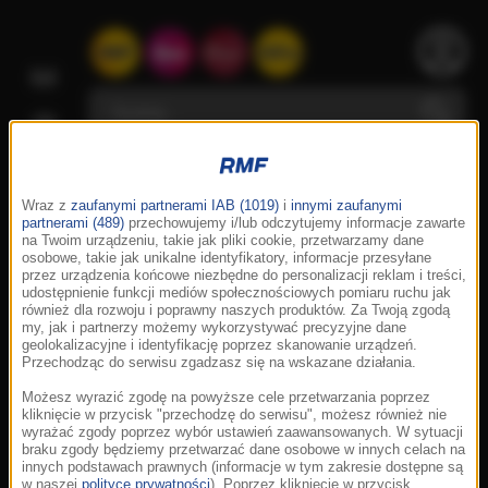
Wraz z
zaufanymi partnerami IAB (1019)
i
innymi zaufanymi
partnerami (489)
przechowujemy i/lub odczytujemy informacje zawarte
na Twoim urządzeniu, takie jak pliki cookie, przetwarzamy dane
osobowe, takie jak unikalne identyfikatory, informacje przesyłane
przez urządzenia końcowe niezbędne do personalizacji reklam i treści,
udostępnienie funkcji mediów społecznościowych pomiaru ruchu jak
również dla rozwoju i poprawny naszych produktów. Za Twoją zgodą
my, jak i partnerzy możemy wykorzystywać precyzyjne dane
geolokalizacyjne i identyfikację poprzez skanowanie urządzeń.
Przechodząc do serwisu zgadzasz się na wskazane działania.
Możesz wyrazić zgodę na powyższe cele przetwarzania poprzez
kliknięcie w przycisk "przechodzę do serwisu", możesz również nie
wyrażać zgody poprzez wybór ustawień zaawansowanych. W sytuacji
braku zgody będziemy przetwarzać dane osobowe w innych celach na
innych podstawach prawnych (informacje w tym zakresie dostępne są
w naszej
polityce prywatności
). Poprzez kliknięcie w przycisk