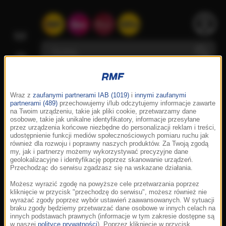
Wraz z
zaufanymi partnerami IAB (1019)
i
innymi zaufanymi
partnerami (489)
przechowujemy i/lub odczytujemy informacje zawarte
na Twoim urządzeniu, takie jak pliki cookie, przetwarzamy dane
osobowe, takie jak unikalne identyfikatory, informacje przesyłane
przez urządzenia końcowe niezbędne do personalizacji reklam i treści,
udostępnienie funkcji mediów społecznościowych pomiaru ruchu jak
również dla rozwoju i poprawny naszych produktów. Za Twoją zgodą
my, jak i partnerzy możemy wykorzystywać precyzyjne dane
geolokalizacyjne i identyfikację poprzez skanowanie urządzeń.
Przechodząc do serwisu zgadzasz się na wskazane działania.
Możesz wyrazić zgodę na powyższe cele przetwarzania poprzez
kliknięcie w przycisk "przechodzę do serwisu", możesz również nie
wyrażać zgody poprzez wybór ustawień zaawansowanych. W sytuacji
braku zgody będziemy przetwarzać dane osobowe w innych celach na
innych podstawach prawnych (informacje w tym zakresie dostępne są
w naszej
polityce prywatności
). Poprzez kliknięcie w przycisk