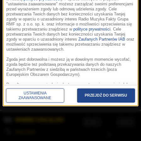
"ustawienia zaawansowane" możesz zarządzać swoimi preferencjami
przed wyrażeniem zgody lub odmową udzielenia zgody. Cele
przetwarzania Twoich danych bez konieczności uzyskania Twojej
zgody w oparciu o uzasadniony interes Radio Muzyka Fakty Grupa
RMF sp. z o.o. sp. k. oraz informacje o możliwości sprzeciwienia się
takiemu przetwarzaniu znajdziesz w
polityce prywatności
. Cele
przetwarzania Twoich danych bez konieczności uzyskania Twojej
zgody w oparciu o uzasadniony interes
Zaufanych Partnerów IAB
oraz
możliwość sprzeciwienia się takiemu przetwarzaniu znajdziesz w
ustawieniach zaawansowanych.
Zgoda jest dobrowolna i możesz ją w dowolnym momencie wycofać,
zgoda będzie też podstawą przekazywania danych do naszych
Zaufanych Partnerów z siedzibą w państwach trzecich (poza
Europejskim Obszarem Gospodarczym).
Korzystanie z portalu oznacza akceptację
Regulaminu
.
Polityka cookies
.
SpeakUp
.
Ponadto masz prawo żądania dostępu, sprostowania, usunięcia lub
Prywatność
.
Aplikacje
.
© 2026 Radio Muzyka
ograniczenia przetwarzania danych, a także złożenia skargi do
Fakty Grupa RMF sp. z o.o. sp. k.
USTAWIENIA
Prezesa Urzędu Ochrony Danych Osobowych. W polityce prywatności
PRZEJDŹ DO SERWISU
ZAAWANSOWANE
znajdziesz informacje jak wykonać swoje prawa. Szczegółowe
informacje na temat przetwarzania Twoich danych znajdują się w
polityce prywatności.
WYBIERZ STACJĘ LIVE
Administratorem tych danych jesteśmy my, czyli Radio Muzyka Fakty
Grupa RMF sp. z o.o. sp. k. z siedzibą w Krakowie, al. Waszyngtona
1.
KOLEJKA
/
Stosowanie plików cookies i innych technologii