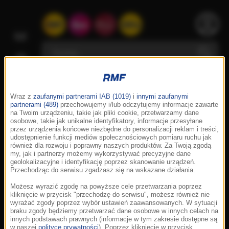
Wraz z
zaufanymi partnerami IAB (1019)
i
innymi zaufanymi
partnerami (489)
przechowujemy i/lub odczytujemy informacje zawarte
na Twoim urządzeniu, takie jak pliki cookie, przetwarzamy dane
osobowe, takie jak unikalne identyfikatory, informacje przesyłane
przez urządzenia końcowe niezbędne do personalizacji reklam i treści,
udostępnienie funkcji mediów społecznościowych pomiaru ruchu jak
również dla rozwoju i poprawny naszych produktów. Za Twoją zgodą
my, jak i partnerzy możemy wykorzystywać precyzyjne dane
geolokalizacyjne i identyfikację poprzez skanowanie urządzeń.
Przechodząc do serwisu zgadzasz się na wskazane działania.
Możesz wyrazić zgodę na powyższe cele przetwarzania poprzez
kliknięcie w przycisk "przechodzę do serwisu", możesz również nie
wyrażać zgody poprzez wybór ustawień zaawansowanych. W sytuacji
braku zgody będziemy przetwarzać dane osobowe w innych celach na
innych podstawach prawnych (informacje w tym zakresie dostępne są
w naszej
polityce prywatności
). Poprzez kliknięcie w przycisk