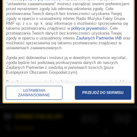
"ustawienia zaawansowane" możesz zarządzać swoimi preferencjami
przed wyrażeniem zgody lub odmową udzielenia zgody. Cele
przetwarzania Twoich danych bez konieczności uzyskania Twojej
zgody w oparciu o uzasadniony interes Radio Muzyka Fakty Grupa
RMF sp. z o.o. sp. k. oraz informacje o możliwości sprzeciwienia się
takiemu przetwarzaniu znajdziesz w
polityce prywatności
. Cele
przetwarzania Twoich danych bez konieczności uzyskania Twojej
zgody w oparciu o uzasadniony interes
Zaufanych Partnerów IAB
oraz
możliwość sprzeciwienia się takiemu przetwarzaniu znajdziesz w
ustawieniach zaawansowanych.
Zgoda jest dobrowolna i możesz ją w dowolnym momencie wycofać,
zgoda będzie też podstawą przekazywania danych do naszych
Zaufanych Partnerów z siedzibą w państwach trzecich (poza
Europejskim Obszarem Gospodarczym).
Korzystanie z portalu oznacza akceptację
Regulaminu
.
Polityka cookies
.
SpeakUp
.
Ponadto masz prawo żądania dostępu, sprostowania, usunięcia lub
Prywatność
.
Aplikacje
.
© 2026 Radio Muzyka
ograniczenia przetwarzania danych, a także złożenia skargi do
Fakty Grupa RMF sp. z o.o. sp. k.
USTAWIENIA
Prezesa Urzędu Ochrony Danych Osobowych. W polityce prywatności
PRZEJDŹ DO SERWISU
ZAAWANSOWANE
znajdziesz informacje jak wykonać swoje prawa. Szczegółowe
informacje na temat przetwarzania Twoich danych znajdują się w
polityce prywatności.
WYBIERZ STACJĘ LIVE
Administratorem tych danych jesteśmy my, czyli Radio Muzyka Fakty
Grupa RMF sp. z o.o. sp. k. z siedzibą w Krakowie, al. Waszyngtona
1.
KOLEJKA
/
Stosowanie plików cookies i innych technologii