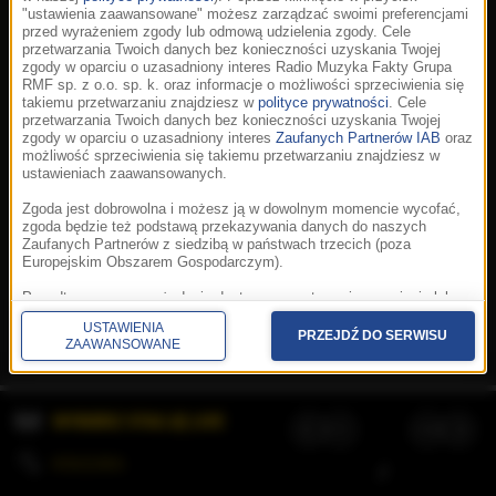
"ustawienia zaawansowane" możesz zarządzać swoimi preferencjami
przed wyrażeniem zgody lub odmową udzielenia zgody. Cele
przetwarzania Twoich danych bez konieczności uzyskania Twojej
zgody w oparciu o uzasadniony interes Radio Muzyka Fakty Grupa
RMF sp. z o.o. sp. k. oraz informacje o możliwości sprzeciwienia się
takiemu przetwarzaniu znajdziesz w
polityce prywatności
. Cele
przetwarzania Twoich danych bez konieczności uzyskania Twojej
zgody w oparciu o uzasadniony interes
Zaufanych Partnerów IAB
oraz
możliwość sprzeciwienia się takiemu przetwarzaniu znajdziesz w
ustawieniach zaawansowanych.
Zgoda jest dobrowolna i możesz ją w dowolnym momencie wycofać,
zgoda będzie też podstawą przekazywania danych do naszych
Zaufanych Partnerów z siedzibą w państwach trzecich (poza
Europejskim Obszarem Gospodarczym).
Korzystanie z portalu oznacza akceptację
Regulaminu
.
Polityka cookies
.
SpeakUp
.
Ponadto masz prawo żądania dostępu, sprostowania, usunięcia lub
Prywatność
.
Aplikacje
.
© 2026 Radio Muzyka
ograniczenia przetwarzania danych, a także złożenia skargi do
Fakty Grupa RMF sp. z o.o. sp. k.
USTAWIENIA
Prezesa Urzędu Ochrony Danych Osobowych. W polityce prywatności
PRZEJDŹ DO SERWISU
ZAAWANSOWANE
znajdziesz informacje jak wykonać swoje prawa. Szczegółowe
informacje na temat przetwarzania Twoich danych znajdują się w
polityce prywatności.
WYBIERZ STACJĘ LIVE
Administratorem tych danych jesteśmy my, czyli Radio Muzyka Fakty
Grupa RMF sp. z o.o. sp. k. z siedzibą w Krakowie, al. Waszyngtona
1.
KOLEJKA
/
Stosowanie plików cookies i innych technologii