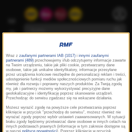
Wraz z
zaufanymi partnerami IAB (1017)
i
innymi zaufanymi
partnerami (489)
przechowujemy i/lub odczytujemy informacje zawarte
na Twoim urządzeniu, takie jak pliki cookie, przetwarzamy dane
osobowe, takie jak unikalne identyfikatory, informacje przesyłane
przez urządzenia końcowe niezbędne do personalizacji reklam i treści,
udostępnienie funkcji mediów społecznościowych pomiaru ruchu jak
również dla rozwoju i poprawny naszych produktów. Za Twoją zgodą
my, jak i partnerzy możemy wykorzystywać precyzyjne dane
geolokalizacyjne i identyfikację poprzez skanowanie urządzeń.
Przechodząc do serwisu zgadzasz się na wskazane działania.
Możesz wyrazić zgodę na powyższe cele przetwarzania poprzez
kliknięcie w przycisk "przechodzę do serwisu", możesz również nie
wyrażać zgody poprzez wybór ustawień zaawansowanych. W sytuacji
braku zgody będziemy przetwarzać dane osobowe w innych celach na
innych podstawach prawnych (informacje w tym zakresie dostępne są
w naszej
polityce prywatności
). Poprzez kliknięcie w przycisk