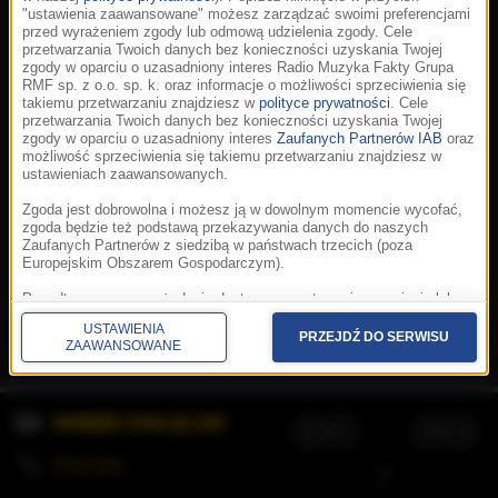
"ustawienia zaawansowane" możesz zarządzać swoimi preferencjami
przed wyrażeniem zgody lub odmową udzielenia zgody. Cele
przetwarzania Twoich danych bez konieczności uzyskania Twojej
zgody w oparciu o uzasadniony interes Radio Muzyka Fakty Grupa
RMF sp. z o.o. sp. k. oraz informacje o możliwości sprzeciwienia się
takiemu przetwarzaniu znajdziesz w
polityce prywatności
. Cele
przetwarzania Twoich danych bez konieczności uzyskania Twojej
zgody w oparciu o uzasadniony interes
Zaufanych Partnerów IAB
oraz
możliwość sprzeciwienia się takiemu przetwarzaniu znajdziesz w
ustawieniach zaawansowanych.
Zgoda jest dobrowolna i możesz ją w dowolnym momencie wycofać,
zgoda będzie też podstawą przekazywania danych do naszych
Zaufanych Partnerów z siedzibą w państwach trzecich (poza
Europejskim Obszarem Gospodarczym).
Korzystanie z portalu oznacza akceptację
Regulaminu
.
Polityka cookies
.
SpeakUp
.
Ponadto masz prawo żądania dostępu, sprostowania, usunięcia lub
Prywatność
.
Aplikacje
.
© 2026 Radio Muzyka
ograniczenia przetwarzania danych, a także złożenia skargi do
Fakty Grupa RMF sp. z o.o. sp. k.
USTAWIENIA
Prezesa Urzędu Ochrony Danych Osobowych. W polityce prywatności
PRZEJDŹ DO SERWISU
ZAAWANSOWANE
znajdziesz informacje jak wykonać swoje prawa. Szczegółowe
informacje na temat przetwarzania Twoich danych znajdują się w
polityce prywatności.
WYBIERZ STACJĘ LIVE
Administratorem tych danych jesteśmy my, czyli Radio Muzyka Fakty
Grupa RMF sp. z o.o. sp. k. z siedzibą w Krakowie, al. Waszyngtona
1.
KOLEJKA
/
Stosowanie plików cookies i innych technologii