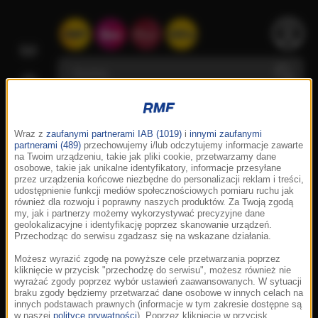
Wraz z
zaufanymi partnerami IAB (1019)
i
innymi zaufanymi
partnerami (489)
przechowujemy i/lub odczytujemy informacje zawarte
na Twoim urządzeniu, takie jak pliki cookie, przetwarzamy dane
osobowe, takie jak unikalne identyfikatory, informacje przesyłane
przez urządzenia końcowe niezbędne do personalizacji reklam i treści,
udostępnienie funkcji mediów społecznościowych pomiaru ruchu jak
również dla rozwoju i poprawny naszych produktów. Za Twoją zgodą
my, jak i partnerzy możemy wykorzystywać precyzyjne dane
geolokalizacyjne i identyfikację poprzez skanowanie urządzeń.
Przechodząc do serwisu zgadzasz się na wskazane działania.
Możesz wyrazić zgodę na powyższe cele przetwarzania poprzez
kliknięcie w przycisk "przechodzę do serwisu", możesz również nie
wyrażać zgody poprzez wybór ustawień zaawansowanych. W sytuacji
braku zgody będziemy przetwarzać dane osobowe w innych celach na
innych podstawach prawnych (informacje w tym zakresie dostępne są
w naszej
polityce prywatności
). Poprzez kliknięcie w przycisk