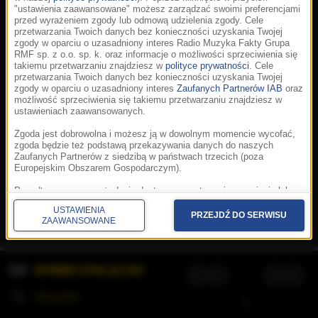
"ustawienia zaawansowane" możesz zarządzać swoimi preferencjami
przed wyrażeniem zgody lub odmową udzielenia zgody. Cele
przetwarzania Twoich danych bez konieczności uzyskania Twojej
zgody w oparciu o uzasadniony interes Radio Muzyka Fakty Grupa
RMF sp. z o.o. sp. k. oraz informacje o możliwości sprzeciwienia się
takiemu przetwarzaniu znajdziesz w
polityce prywatności
. Cele
przetwarzania Twoich danych bez konieczności uzyskania Twojej
zgody w oparciu o uzasadniony interes
Zaufanych Partnerów IAB
oraz
możliwość sprzeciwienia się takiemu przetwarzaniu znajdziesz w
ustawieniach zaawansowanych.
Zgoda jest dobrowolna i możesz ją w dowolnym momencie wycofać,
zgoda będzie też podstawą przekazywania danych do naszych
Zaufanych Partnerów z siedzibą w państwach trzecich (poza
Europejskim Obszarem Gospodarczym).
Korzystanie z portalu oznacza akceptację
Regulaminu
.
Polityka cookies
.
SpeakUp
.
Ponadto masz prawo żądania dostępu, sprostowania, usunięcia lub
Prywatność
.
Aplikacje
.
© 2026 Radio Muzyka
ograniczenia przetwarzania danych, a także złożenia skargi do
Fakty Grupa RMF sp. z o.o. sp. k.
USTAWIENIA
Prezesa Urzędu Ochrony Danych Osobowych. W polityce prywatności
PRZEJDŹ DO SERWISU
ZAAWANSOWANE
znajdziesz informacje jak wykonać swoje prawa. Szczegółowe
informacje na temat przetwarzania Twoich danych znajdują się w
polityce prywatności.
WYBIERZ STACJĘ LIVE
Administratorem tych danych jesteśmy my, czyli Radio Muzyka Fakty
Grupa RMF sp. z o.o. sp. k. z siedzibą w Krakowie, al. Waszyngtona
1.
KOLEJKA
/
Stosowanie plików cookies i innych technologii