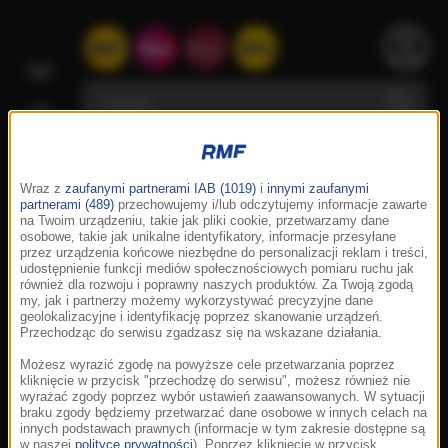
Wraz z
zaufanymi partnerami IAB (1019)
i
innymi zaufanymi
partnerami (489)
przechowujemy i/lub odczytujemy informacje zawarte
na Twoim urządzeniu, takie jak pliki cookie, przetwarzamy dane
osobowe, takie jak unikalne identyfikatory, informacje przesyłane
przez urządzenia końcowe niezbędne do personalizacji reklam i treści,
udostępnienie funkcji mediów społecznościowych pomiaru ruchu jak
również dla rozwoju i poprawny naszych produktów. Za Twoją zgodą
my, jak i partnerzy możemy wykorzystywać precyzyjne dane
geolokalizacyjne i identyfikację poprzez skanowanie urządzeń.
Przechodząc do serwisu zgadzasz się na wskazane działania.
Możesz wyrazić zgodę na powyższe cele przetwarzania poprzez
kliknięcie w przycisk "przechodzę do serwisu", możesz również nie
wyrażać zgody poprzez wybór ustawień zaawansowanych. W sytuacji
braku zgody będziemy przetwarzać dane osobowe w innych celach na
innych podstawach prawnych (informacje w tym zakresie dostępne są
w naszej
polityce prywatności
). Poprzez kliknięcie w przycisk