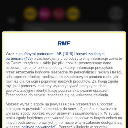
Wraz z
zaufanymi partnerami IAB (1019)
i
innymi zaufanymi
partnerami (489)
przechowujemy i/lub odczytujemy informacje zawarte
na Twoim urządzeniu, takie jak pliki cookie, przetwarzamy dane
osobowe, takie jak unikalne identyfikatory, informacje przesyłane
przez urządzenia końcowe niezbędne do personalizacji reklam i treści,
udostępnienie funkcji mediów społecznościowych pomiaru ruchu jak
również dla rozwoju i poprawny naszych produktów. Za Twoją zgodą
my, jak i partnerzy możemy wykorzystywać precyzyjne dane
geolokalizacyjne i identyfikację poprzez skanowanie urządzeń.
Przechodząc do serwisu zgadzasz się na wskazane działania.
Możesz wyrazić zgodę na powyższe cele przetwarzania poprzez
kliknięcie w przycisk "przechodzę do serwisu", możesz również nie
wyrażać zgody poprzez wybór ustawień zaawansowanych. W sytuacji
braku zgody będziemy przetwarzać dane osobowe w innych celach na
innych podstawach prawnych (informacje w tym zakresie dostępne są
w naszej
polityce prywatności
). Poprzez kliknięcie w przycisk