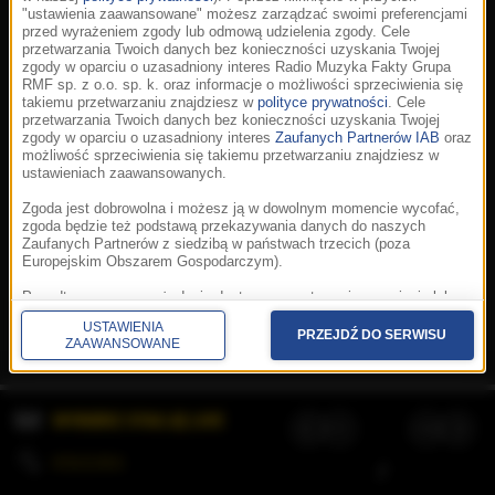
"ustawienia zaawansowane" możesz zarządzać swoimi preferencjami
przed wyrażeniem zgody lub odmową udzielenia zgody. Cele
przetwarzania Twoich danych bez konieczności uzyskania Twojej
zgody w oparciu o uzasadniony interes Radio Muzyka Fakty Grupa
RMF sp. z o.o. sp. k. oraz informacje o możliwości sprzeciwienia się
takiemu przetwarzaniu znajdziesz w
polityce prywatności
. Cele
przetwarzania Twoich danych bez konieczności uzyskania Twojej
zgody w oparciu o uzasadniony interes
Zaufanych Partnerów IAB
oraz
możliwość sprzeciwienia się takiemu przetwarzaniu znajdziesz w
ustawieniach zaawansowanych.
Zgoda jest dobrowolna i możesz ją w dowolnym momencie wycofać,
zgoda będzie też podstawą przekazywania danych do naszych
Zaufanych Partnerów z siedzibą w państwach trzecich (poza
Europejskim Obszarem Gospodarczym).
Korzystanie z portalu oznacza akceptację
Regulaminu
.
Polityka cookies
.
SpeakUp
.
Ponadto masz prawo żądania dostępu, sprostowania, usunięcia lub
Prywatność
.
Aplikacje
.
© 2026 Radio Muzyka
ograniczenia przetwarzania danych, a także złożenia skargi do
Fakty Grupa RMF sp. z o.o. sp. k.
USTAWIENIA
Prezesa Urzędu Ochrony Danych Osobowych. W polityce prywatności
PRZEJDŹ DO SERWISU
ZAAWANSOWANE
znajdziesz informacje jak wykonać swoje prawa. Szczegółowe
informacje na temat przetwarzania Twoich danych znajdują się w
polityce prywatności.
WYBIERZ STACJĘ LIVE
Administratorem tych danych jesteśmy my, czyli Radio Muzyka Fakty
Grupa RMF sp. z o.o. sp. k. z siedzibą w Krakowie, al. Waszyngtona
1.
KOLEJKA
/
Stosowanie plików cookies i innych technologii