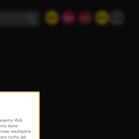
ujemy i/lub
zamy dane
ońcowe niezbędne
iaru ruchu jak