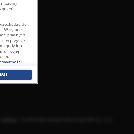
zy możemy
rządzeń.
"przechodzę do
. W sytuacji
wach prawnych
cie w przycisk
m zgody lub
nia Twojej
. oraz
 prywatności
.
u o uzasadniony
niu znajdziesz w
ISU
 podstawą
ich (poza
warzania
ityce
.
Aplikacje
.
© 2026 Radio Muzyka Fakty Grupa RMF sp. z o.o.
na temat