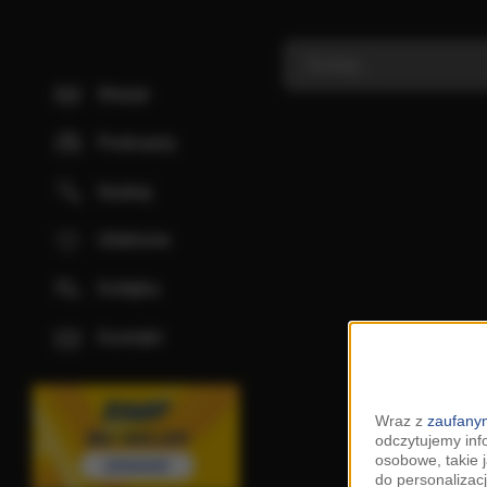
Stacje
Podcasty
Szukaj
Ulubione
Kolejka
Kontakt
Wraz z
zaufanym
odczytujemy inf
osobowe, takie 
do personalizacj