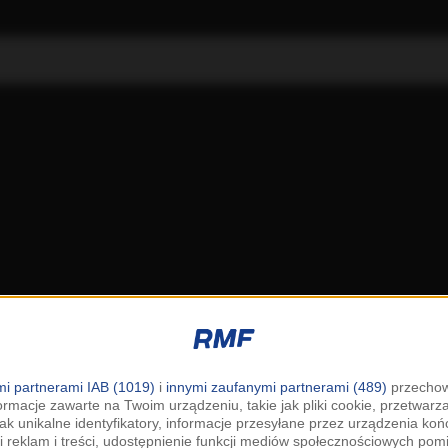
i partnerami IAB (1019)
i
innymi zaufanymi partnerami (489)
przechow
ormacje zawarte na Twoim urządzeniu, takie jak pliki cookie, przetwar
jak unikalne identyfikatory, informacje przesyłane przez urządzenia k
i reklam i treści, udostępnienie funkcji mediów społecznościowych pom