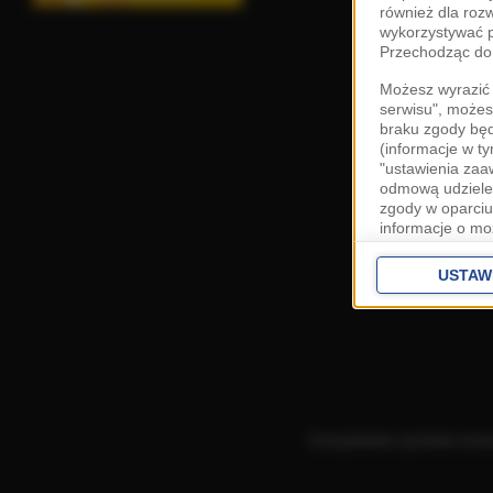
również dla roz
wykorzystywać p
Przechodząc do 
Możesz wyrazić 
serwisu", możes
braku zgody bę
(informacje w t
"ustawienia za
odmową udzielen
zgody w oparciu
informacje o mo
Cele przetwarza
interes
Zaufany
USTAW
ustawieniach z
Zgoda jest dob
przekazywania d
Europejskim Ob
Ponadto masz pr
danych, a także
Korzystanie z portalu ozn
prywatności zna
przetwarzania T