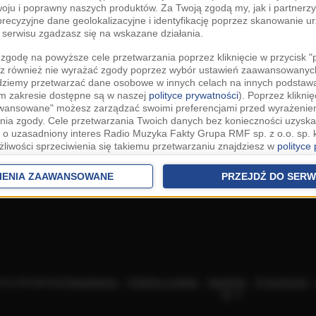
woju i poprawny naszych produktów. Za Twoją zgodą my, jak i partner
recyzyjne dane geolokalizacyjne i identyfikację poprzez skanowanie u
serwisu zgadzasz się na wskazane działania.
zgodę na powyższe cele przetwarzania poprzez kliknięcie w przycisk 
z również nie wyrażać zgody poprzez wybór ustawień zaawansowanych
dziemy przetwarzać dane osobowe w innych celach na innych podsta
ym zakresie dostępne są w naszej
polityce prywatności
). Poprzez kliknię
awansowane" możesz zarządzać swoimi preferencjami przed wyrażenie
ia zgody. Cele przetwarzania Twoich danych bez konieczności uzyska
 o uzasadniony interes Radio Muzyka Fakty Grupa RMF sp. z o.o. sp. k
żliwości sprzeciwienia się takiemu przetwarzaniu znajdziesz w
polityce
nia Twoich danych bez konieczności uzyskania Twojej zgody w oparci
ch Partnerów IAB
oraz możliwość sprzeciwienia się takiemu przetwarza
IENIA ZAAWANSOWANE
PRZEJDŹ DO SERW
aawansowanych.
rowolna i możesz ją w dowolnym momencie wycofać, zgoda będzie też
anych do naszych Zaufanych Partnerów z siedzibą w państwach trzec
szarem Gospodarczym).
awo żądania dostępu, sprostowania, usunięcia lub ograniczenia przet
 złożenia skargi do Prezesa Urzędu Ochrony Danych Osobowych. W pol
acza akceptację
Regulaminu
.
Polityka cookies
.
SpeakUp
.
Prywatność
jdziesz informacje jak wykonać swoje prawa. Szczegółowe informacje 
sp. k.
woich danych znajdują się w polityce prywatności.