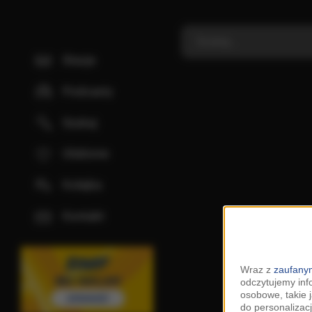
Stacje
Podcasty
Szukaj
Ulubione
Kolejka
Kontakt
Wraz z
zaufanym
odczytujemy inf
osobowe, takie 
do personalizacj