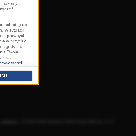
zy możemy
rządzeń.
"przechodzę do
. W sytuacji
wach prawnych
cie w przycisk
m zgody lub
nia Twojej
. oraz
 prywatności
.
u o uzasadniony
niu znajdziesz w
ISU
 podstawą
ich (poza
warzania
ityce
.
Aplikacje
.
© 2026 Radio Muzyka Fakty Grupa RMF sp. z o.o.
na temat