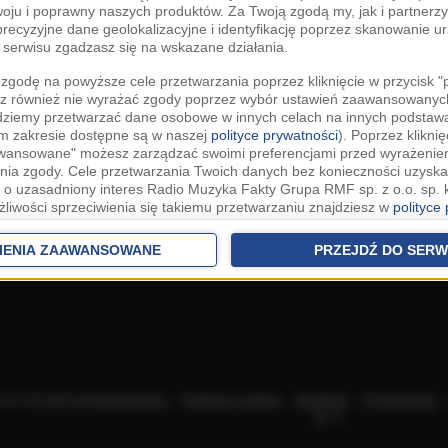
woju i poprawny naszych produktów. Za Twoją zgodą my, jak i partner
recyzyjne dane geolokalizacyjne i identyfikację poprzez skanowanie u
serwisu zgadzasz się na wskazane działania.
zgodę na powyższe cele przetwarzania poprzez kliknięcie w przycisk 
z również nie wyrażać zgody poprzez wybór ustawień zaawansowanych
dziemy przetwarzać dane osobowe w innych celach na innych podsta
ym zakresie dostępne są w naszej
polityce prywatności
). Poprzez kliknię
awansowane" możesz zarządzać swoimi preferencjami przed wyrażenie
ia zgody. Cele przetwarzania Twoich danych bez konieczności uzyska
 o uzasadniony interes Radio Muzyka Fakty Grupa RMF sp. z o.o. sp. k
żliwości sprzeciwienia się takiemu przetwarzaniu znajdziesz w
polityce
nia Twoich danych bez konieczności uzyskania Twojej zgody w oparci
ch Partnerów IAB
oraz możliwość sprzeciwienia się takiemu przetwarza
IENIA ZAAWANSOWANE
PRZEJDŹ DO SERW
aawansowanych.
rowolna i możesz ją w dowolnym momencie wycofać, zgoda będzie też
anych do naszych Zaufanych Partnerów z siedzibą w państwach trzec
szarem Gospodarczym).
awo żądania dostępu, sprostowania, usunięcia lub ograniczenia przet
 złożenia skargi do Prezesa Urzędu Ochrony Danych Osobowych. W pol
acza akceptację
Regulaminu
.
Polityka cookies
.
SpeakUp
.
Prywatność
jdziesz informacje jak wykonać swoje prawa. Szczegółowe informacje 
sp. k.
woich danych znajdują się w polityce prywatności.