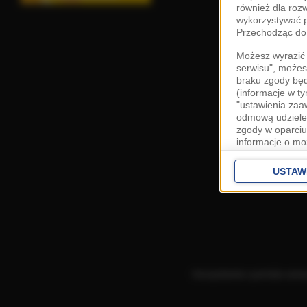
również dla roz
wykorzystywać p
Przechodząc do 
Możesz wyrazić 
serwisu", możes
braku zgody bę
(informacje w t
"ustawienia za
odmową udzielen
zgody w oparciu
informacje o mo
Cele przetwarza
interes
Zaufany
USTAW
ustawieniach z
Zgoda jest dob
przekazywania d
Europejskim Ob
Ponadto masz pr
danych, a także
Korzystanie z portalu ozn
prywatności zna
przetwarzania T