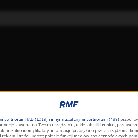
i partnerami IAB (1019)
i
innymi zaufanymi partnerami (489)
przechow
ormacje zawarte na Twoim urządzeniu, takie jak pliki cookie, przetwar
jak unikalne identyfikatory, informacje przesyłane przez urządzenia k
i reklam i treści, udostępnienie funkcji mediów społecznościowych pom