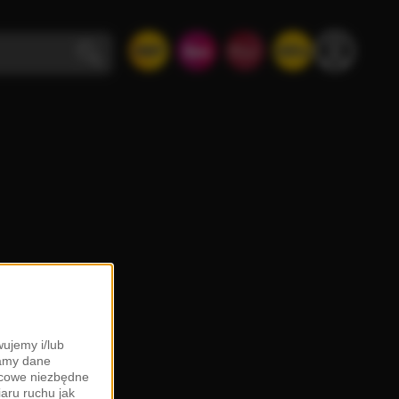
ujemy i/lub
zamy dane
ońcowe niezbędne
iaru ruchu jak