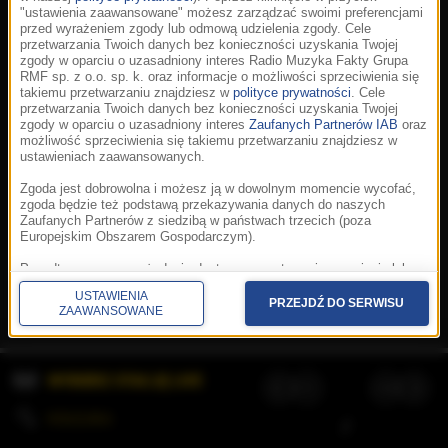
"ustawienia zaawansowane" możesz zarządzać swoimi preferencjami
przed wyrażeniem zgody lub odmową udzielenia zgody. Cele
przetwarzania Twoich danych bez konieczności uzyskania Twojej
zgody w oparciu o uzasadniony interes Radio Muzyka Fakty Grupa
RMF sp. z o.o. sp. k. oraz informacje o możliwości sprzeciwienia się
takiemu przetwarzaniu znajdziesz w
polityce prywatności
. Cele
przetwarzania Twoich danych bez konieczności uzyskania Twojej
zgody w oparciu o uzasadniony interes
Zaufanych Partnerów IAB
oraz
możliwość sprzeciwienia się takiemu przetwarzaniu znajdziesz w
ustawieniach zaawansowanych.
Zgoda jest dobrowolna i możesz ją w dowolnym momencie wycofać,
zgoda będzie też podstawą przekazywania danych do naszych
Zaufanych Partnerów z siedzibą w państwach trzecich (poza
Europejskim Obszarem Gospodarczym).
Korzystanie z portalu oznacza akceptację
Regulaminu
.
Polityka cookies
.
SpeakUp
.
Ponadto masz prawo żądania dostępu, sprostowania, usunięcia lub
Prywatność
.
Aplikacje
.
© 2026 Radio Muzyka
ograniczenia przetwarzania danych, a także złożenia skargi do
Fakty Grupa RMF sp. z o.o. sp. k.
USTAWIENIA
Prezesa Urzędu Ochrony Danych Osobowych. W polityce prywatności
PRZEJDŹ DO SERWISU
ZAAWANSOWANE
znajdziesz informacje jak wykonać swoje prawa. Szczegółowe
informacje na temat przetwarzania Twoich danych znajdują się w
polityce prywatności.
WYBIERZ STACJĘ LIVE
Administratorem tych danych jesteśmy my, czyli Radio Muzyka Fakty
Grupa RMF sp. z o.o. sp. k. z siedzibą w Krakowie, al. Waszyngtona
1.
KOLEJKA
/
Stosowanie plików cookies i innych technologii