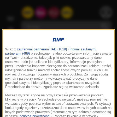
Wraz z
zaufanymi partnerami IAB (1019)
i
innymi zaufanymi
partnerami (489)
przechowujemy i/lub odczytujemy informacje zawarte
na Twoim urządzeniu, takie jak pliki cookie, przetwarzamy dane
osobowe, takie jak unikalne identyfikatory, informacje przesyłane
przez urządzenia końcowe niezbędne do personalizacji reklam i treści,
udostępnienie funkcji mediów społecznościowych pomiaru ruchu jak
również dla rozwoju i poprawny naszych produktów. Za Twoją zgodą
my, jak i partnerzy możemy wykorzystywać precyzyjne dane
geolokalizacyjne i identyfikację poprzez skanowanie urządzeń.
Przechodząc do serwisu zgadzasz się na wskazane działania.
Możesz wyrazić zgodę na powyższe cele przetwarzania poprzez
kliknięcie w przycisk "przechodzę do serwisu", możesz również nie
wyrażać zgody poprzez wybór ustawień zaawansowanych. W sytuacji
braku zgody będziemy przetwarzać dane osobowe w innych celach na
innych podstawach prawnych (informacje w tym zakresie dostępne są
w naszej
polityce prywatności
). Poprzez kliknięcie w przycisk