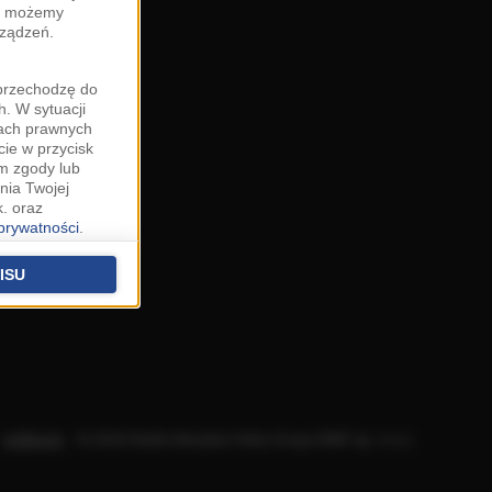
zy możemy
rządzeń.
"przechodzę do
. W sytuacji
wach prawnych
cie w przycisk
m zgody lub
nia Twojej
. oraz
 prywatności
.
u o uzasadniony
niu znajdziesz w
ISU
 podstawą
ich (poza
warzania
ityce
.
Aplikacje
.
© 2026 Radio Muzyka Fakty Grupa RMF sp. z o.o.
na temat