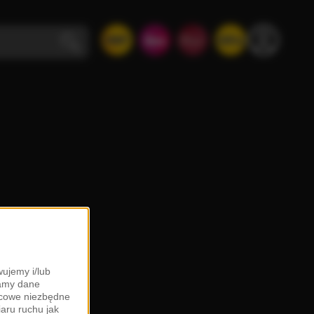
ujemy i/lub
zamy dane
ońcowe niezbędne
iaru ruchu jak