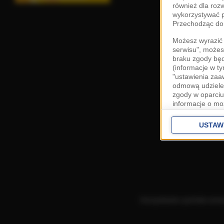
również dla roz
wykorzystywać p
Przechodząc do 
Możesz wyrazić 
serwisu", możes
braku zgody bę
(informacje w t
"ustawienia za
odmową udzielen
zgody w oparciu
informacje o mo
Cele przetwarza
interes
Zaufany
USTAW
ustawieniach z
Zgoda jest dob
przekazywania d
Europejskim Ob
Ponadto masz pr
danych, a także
Korzystanie z portalu ozn
prywatności zna
przetwarzania T