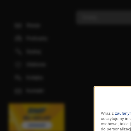
Stacje
Podcasty
Szukaj
Ulubione
Kolejka
Kontakt
Wraz z
zaufanym
odczytujemy inf
osobowe, takie 
do personalizacj