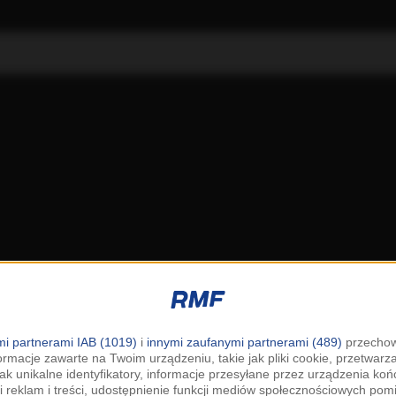
i partnerami IAB (1019)
i
innymi zaufanymi partnerami (489)
przechow
ormacje zawarte na Twoim urządzeniu, takie jak pliki cookie, przetwar
jak unikalne identyfikatory, informacje przesyłane przez urządzenia k
i reklam i treści, udostępnienie funkcji mediów społecznościowych pom