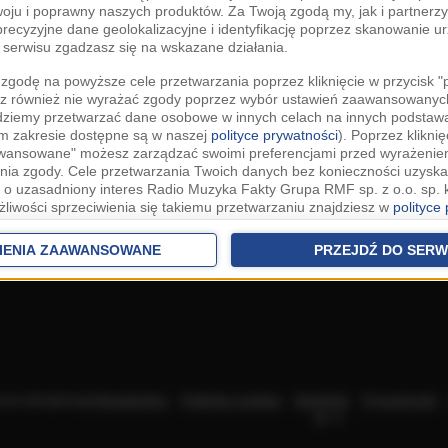
woju i poprawny naszych produktów. Za Twoją zgodą my, jak i partner
recyzyjne dane geolokalizacyjne i identyfikację poprzez skanowanie u
serwisu zgadzasz się na wskazane działania.
zgodę na powyższe cele przetwarzania poprzez kliknięcie w przycisk 
z również nie wyrażać zgody poprzez wybór ustawień zaawansowanych
dziemy przetwarzać dane osobowe w innych celach na innych podsta
ym zakresie dostępne są w naszej
polityce prywatności
). Poprzez kliknię
awansowane" możesz zarządzać swoimi preferencjami przed wyrażenie
ia zgody. Cele przetwarzania Twoich danych bez konieczności uzyska
 o uzasadniony interes Radio Muzyka Fakty Grupa RMF sp. z o.o. sp. k
żliwości sprzeciwienia się takiemu przetwarzaniu znajdziesz w
polityce
nia Twoich danych bez konieczności uzyskania Twojej zgody w oparci
ch Partnerów IAB
oraz możliwość sprzeciwienia się takiemu przetwarza
IENIA ZAAWANSOWANE
PRZEJDŹ DO SERW
aawansowanych.
rowolna i możesz ją w dowolnym momencie wycofać, zgoda będzie też
anych do naszych Zaufanych Partnerów z siedzibą w państwach trzec
szarem Gospodarczym).
awo żądania dostępu, sprostowania, usunięcia lub ograniczenia przet
 złożenia skargi do Prezesa Urzędu Ochrony Danych Osobowych. W pol
acza akceptację
Regulaminu
.
Polityka cookies
.
SpeakUp
.
Prywatność
jdziesz informacje jak wykonać swoje prawa. Szczegółowe informacje 
sp. k.
woich danych znajdują się w polityce prywatności.