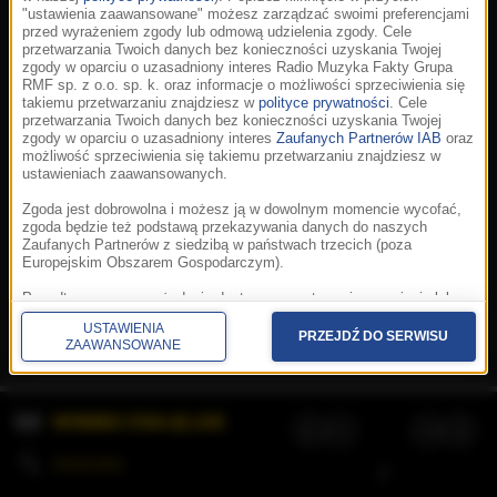
"ustawienia zaawansowane" możesz zarządzać swoimi preferencjami
przed wyrażeniem zgody lub odmową udzielenia zgody. Cele
przetwarzania Twoich danych bez konieczności uzyskania Twojej
zgody w oparciu o uzasadniony interes Radio Muzyka Fakty Grupa
RMF sp. z o.o. sp. k. oraz informacje o możliwości sprzeciwienia się
takiemu przetwarzaniu znajdziesz w
polityce prywatności
. Cele
przetwarzania Twoich danych bez konieczności uzyskania Twojej
zgody w oparciu o uzasadniony interes
Zaufanych Partnerów IAB
oraz
możliwość sprzeciwienia się takiemu przetwarzaniu znajdziesz w
ustawieniach zaawansowanych.
Zgoda jest dobrowolna i możesz ją w dowolnym momencie wycofać,
zgoda będzie też podstawą przekazywania danych do naszych
Zaufanych Partnerów z siedzibą w państwach trzecich (poza
Europejskim Obszarem Gospodarczym).
Korzystanie z portalu oznacza akceptację
Regulaminu
.
Polityka cookies
.
SpeakUp
.
Ponadto masz prawo żądania dostępu, sprostowania, usunięcia lub
Prywatność
.
Aplikacje
.
© 2026 Radio Muzyka
ograniczenia przetwarzania danych, a także złożenia skargi do
Fakty Grupa RMF sp. z o.o. sp. k.
USTAWIENIA
Prezesa Urzędu Ochrony Danych Osobowych. W polityce prywatności
PRZEJDŹ DO SERWISU
ZAAWANSOWANE
znajdziesz informacje jak wykonać swoje prawa. Szczegółowe
informacje na temat przetwarzania Twoich danych znajdują się w
polityce prywatności.
WYBIERZ STACJĘ LIVE
Administratorem tych danych jesteśmy my, czyli Radio Muzyka Fakty
Grupa RMF sp. z o.o. sp. k. z siedzibą w Krakowie, al. Waszyngtona
1.
KOLEJKA
/
Stosowanie plików cookies i innych technologii