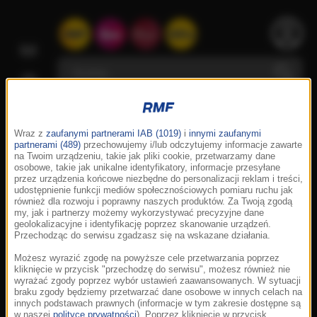
Wraz z
zaufanymi partnerami IAB (1019)
i
innymi zaufanymi
partnerami (489)
przechowujemy i/lub odczytujemy informacje zawarte
na Twoim urządzeniu, takie jak pliki cookie, przetwarzamy dane
osobowe, takie jak unikalne identyfikatory, informacje przesyłane
przez urządzenia końcowe niezbędne do personalizacji reklam i treści,
udostępnienie funkcji mediów społecznościowych pomiaru ruchu jak
również dla rozwoju i poprawny naszych produktów. Za Twoją zgodą
my, jak i partnerzy możemy wykorzystywać precyzyjne dane
geolokalizacyjne i identyfikację poprzez skanowanie urządzeń.
Przechodząc do serwisu zgadzasz się na wskazane działania.
Możesz wyrazić zgodę na powyższe cele przetwarzania poprzez
kliknięcie w przycisk "przechodzę do serwisu", możesz również nie
wyrażać zgody poprzez wybór ustawień zaawansowanych. W sytuacji
braku zgody będziemy przetwarzać dane osobowe w innych celach na
innych podstawach prawnych (informacje w tym zakresie dostępne są
w naszej
polityce prywatności
). Poprzez kliknięcie w przycisk