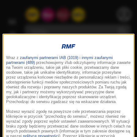
Wraz z
zaufanymi partnerami IAB (1019)
i
innymi zaufanymi
partnerami (489)
przechowujemy i/lub odczytujemy informacje zawarte
na Twoim urządzeniu, takie jak pliki cookie, przetwarzamy dane
osobowe, takie jak unikalne identyfikatory, informacje przesyłane
przez urządzenia końcowe niezbędne do personalizacji reklam i treści,
udostępnienie funkcji mediów społecznościowych pomiaru ruchu jak
również dla rozwoju i poprawny naszych produktów. Za Twoją zgodą
my, jak i partnerzy możemy wykorzystywać precyzyjne dane
geolokalizacyjne i identyfikację poprzez skanowanie urządzeń.
Przechodząc do serwisu zgadzasz się na wskazane działania.
Możesz wyrazić zgodę na powyższe cele przetwarzania poprzez
kliknięcie w przycisk "przechodzę do serwisu", możesz również nie
wyrażać zgody poprzez wybór ustawień zaawansowanych. W sytuacji
braku zgody będziemy przetwarzać dane osobowe w innych celach na
innych podstawach prawnych (informacje w tym zakresie dostępne są
w naszej
polityce prywatności
). Poprzez kliknięcie w przycisk