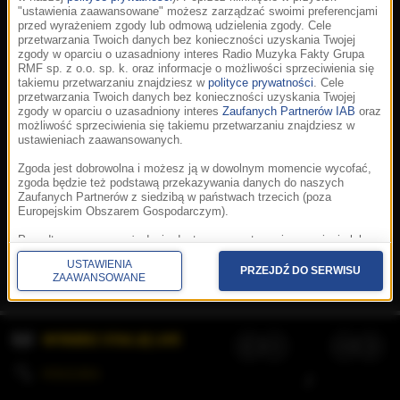
"ustawienia zaawansowane" możesz zarządzać swoimi preferencjami
przed wyrażeniem zgody lub odmową udzielenia zgody. Cele
przetwarzania Twoich danych bez konieczności uzyskania Twojej
zgody w oparciu o uzasadniony interes Radio Muzyka Fakty Grupa
RMF sp. z o.o. sp. k. oraz informacje o możliwości sprzeciwienia się
takiemu przetwarzaniu znajdziesz w
polityce prywatności
. Cele
przetwarzania Twoich danych bez konieczności uzyskania Twojej
zgody w oparciu o uzasadniony interes
Zaufanych Partnerów IAB
oraz
możliwość sprzeciwienia się takiemu przetwarzaniu znajdziesz w
ustawieniach zaawansowanych.
Zgoda jest dobrowolna i możesz ją w dowolnym momencie wycofać,
zgoda będzie też podstawą przekazywania danych do naszych
Zaufanych Partnerów z siedzibą w państwach trzecich (poza
Europejskim Obszarem Gospodarczym).
Korzystanie z portalu oznacza akceptację
Regulaminu
.
Polityka cookies
.
SpeakUp
.
Ponadto masz prawo żądania dostępu, sprostowania, usunięcia lub
Prywatność
.
Aplikacje
.
© 2026 Radio Muzyka
ograniczenia przetwarzania danych, a także złożenia skargi do
Fakty Grupa RMF sp. z o.o. sp. k.
USTAWIENIA
Prezesa Urzędu Ochrony Danych Osobowych. W polityce prywatności
PRZEJDŹ DO SERWISU
ZAAWANSOWANE
znajdziesz informacje jak wykonać swoje prawa. Szczegółowe
informacje na temat przetwarzania Twoich danych znajdują się w
polityce prywatności.
WYBIERZ STACJĘ LIVE
Administratorem tych danych jesteśmy my, czyli Radio Muzyka Fakty
Grupa RMF sp. z o.o. sp. k. z siedzibą w Krakowie, al. Waszyngtona
1.
KOLEJKA
/
Stosowanie plików cookies i innych technologii