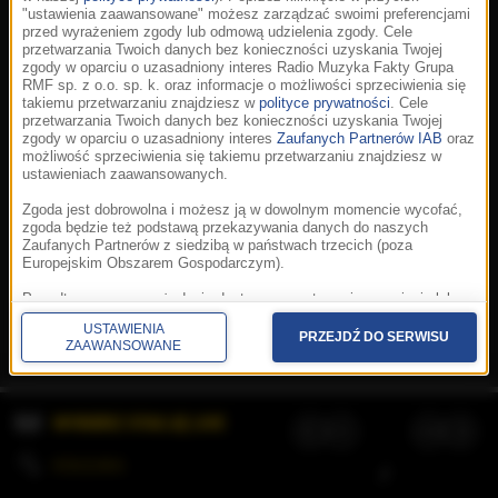
"ustawienia zaawansowane" możesz zarządzać swoimi preferencjami
przed wyrażeniem zgody lub odmową udzielenia zgody. Cele
przetwarzania Twoich danych bez konieczności uzyskania Twojej
zgody w oparciu o uzasadniony interes Radio Muzyka Fakty Grupa
RMF sp. z o.o. sp. k. oraz informacje o możliwości sprzeciwienia się
takiemu przetwarzaniu znajdziesz w
polityce prywatności
. Cele
przetwarzania Twoich danych bez konieczności uzyskania Twojej
zgody w oparciu o uzasadniony interes
Zaufanych Partnerów IAB
oraz
możliwość sprzeciwienia się takiemu przetwarzaniu znajdziesz w
ustawieniach zaawansowanych.
Zgoda jest dobrowolna i możesz ją w dowolnym momencie wycofać,
zgoda będzie też podstawą przekazywania danych do naszych
Zaufanych Partnerów z siedzibą w państwach trzecich (poza
Europejskim Obszarem Gospodarczym).
Korzystanie z portalu oznacza akceptację
Regulaminu
.
Polityka cookies
.
SpeakUp
.
Ponadto masz prawo żądania dostępu, sprostowania, usunięcia lub
Prywatność
.
Aplikacje
.
© 2026 Radio Muzyka
ograniczenia przetwarzania danych, a także złożenia skargi do
Fakty Grupa RMF sp. z o.o. sp. k.
USTAWIENIA
Prezesa Urzędu Ochrony Danych Osobowych. W polityce prywatności
PRZEJDŹ DO SERWISU
ZAAWANSOWANE
znajdziesz informacje jak wykonać swoje prawa. Szczegółowe
informacje na temat przetwarzania Twoich danych znajdują się w
polityce prywatności.
WYBIERZ STACJĘ LIVE
Administratorem tych danych jesteśmy my, czyli Radio Muzyka Fakty
Grupa RMF sp. z o.o. sp. k. z siedzibą w Krakowie, al. Waszyngtona
1.
KOLEJKA
/
Stosowanie plików cookies i innych technologii