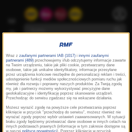
Wraz z
zaufanymi partnerami IAB (1017)
i
innymi zaufanymi
partnerami (489)
przechowujemy i/lub odczytujemy informacje zawarte
na Twoim urządzeniu, takie jak pliki cookie, przetwarzamy dane
osobowe, takie jak unikalne identyfikatory, informacje przesyłane
przez urządzenia końcowe niezbędne do personalizacji reklam i treści,
udostępnienie funkcji mediów społecznościowych pomiaru ruchu jak
również dla rozwoju i poprawny naszych produktów. Za Twoją zgodą
my, jak i partnerzy możemy wykorzystywać precyzyjne dane
geolokalizacyjne i identyfikację poprzez skanowanie urządzeń.
Przechodząc do serwisu zgadzasz się na wskazane działania.
Możesz wyrazić zgodę na powyższe cele przetwarzania poprzez
kliknięcie w przycisk "przechodzę do serwisu", możesz również nie
wyrażać zgody poprzez wybór ustawień zaawansowanych. W sytuacji
braku zgody będziemy przetwarzać dane osobowe w innych celach na
innych podstawach prawnych (informacje w tym zakresie dostępne są
w naszej
polityce prywatności
). Poprzez kliknięcie w przycisk