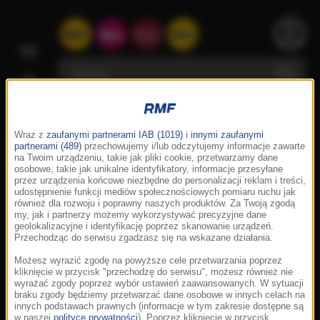
Wraz z
zaufanymi partnerami IAB (1019)
i
innymi zaufanymi
partnerami (489)
przechowujemy i/lub odczytujemy informacje zawarte
na Twoim urządzeniu, takie jak pliki cookie, przetwarzamy dane
osobowe, takie jak unikalne identyfikatory, informacje przesyłane
przez urządzenia końcowe niezbędne do personalizacji reklam i treści,
udostępnienie funkcji mediów społecznościowych pomiaru ruchu jak
również dla rozwoju i poprawny naszych produktów. Za Twoją zgodą
my, jak i partnerzy możemy wykorzystywać precyzyjne dane
geolokalizacyjne i identyfikację poprzez skanowanie urządzeń.
Przechodząc do serwisu zgadzasz się na wskazane działania.
Możesz wyrazić zgodę na powyższe cele przetwarzania poprzez
kliknięcie w przycisk "przechodzę do serwisu", możesz również nie
wyrażać zgody poprzez wybór ustawień zaawansowanych. W sytuacji
braku zgody będziemy przetwarzać dane osobowe w innych celach na
innych podstawach prawnych (informacje w tym zakresie dostępne są
w naszej
polityce prywatności
). Poprzez kliknięcie w przycisk