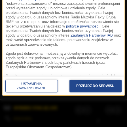
"ustawienia zaawansowane" możesz zarządzać swoimi preferencjami
przed wyrażeniem zgody lub odmową udzielenia zgody. Cele
przetwarzania Twoich danych bez konieczności uzyskania Twojej
zgody w oparciu o uzasadniony interes Radio Muzyka Fakty Grupa
RMF sp. z o.o. sp. k. oraz informacje o możliwości sprzeciwienia się
takiemu przetwarzaniu znajdziesz w
polityce prywatności
. Cele
przetwarzania Twoich danych bez konieczności uzyskania Twojej
zgody w oparciu o uzasadniony interes
Zaufanych Partnerów IAB
oraz
możliwość sprzeciwienia się takiemu przetwarzaniu znajdziesz w
ustawieniach zaawansowanych.
Zgoda jest dobrowolna i możesz ją w dowolnym momencie wycofać,
zgoda będzie też podstawą przekazywania danych do naszych
Zaufanych Partnerów z siedzibą w państwach trzecich (poza
Europejskim Obszarem Gospodarczym).
Korzystanie z portalu oznacza akceptację
Regulaminu
.
Polityka cookies
.
SpeakUp
.
Ponadto masz prawo żądania dostępu, sprostowania, usunięcia lub
Prywatność
.
Aplikacje
.
© 2026 Radio Muzyka
ograniczenia przetwarzania danych, a także złożenia skargi do
Fakty Grupa RMF sp. z o.o. sp. k.
USTAWIENIA
Prezesa Urzędu Ochrony Danych Osobowych. W polityce prywatności
PRZEJDŹ DO SERWISU
ZAAWANSOWANE
znajdziesz informacje jak wykonać swoje prawa. Szczegółowe
informacje na temat przetwarzania Twoich danych znajdują się w
polityce prywatności.
WYBIERZ STACJĘ LIVE
Administratorem tych danych jesteśmy my, czyli Radio Muzyka Fakty
Grupa RMF sp. z o.o. sp. k. z siedzibą w Krakowie, al. Waszyngtona
1.
KOLEJKA
/
Stosowanie plików cookies i innych technologii