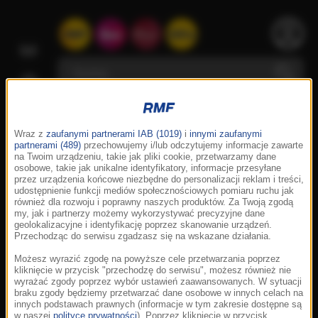
Wraz z
zaufanymi partnerami IAB (1019)
i
innymi zaufanymi
partnerami (489)
przechowujemy i/lub odczytujemy informacje zawarte
na Twoim urządzeniu, takie jak pliki cookie, przetwarzamy dane
osobowe, takie jak unikalne identyfikatory, informacje przesyłane
przez urządzenia końcowe niezbędne do personalizacji reklam i treści,
udostępnienie funkcji mediów społecznościowych pomiaru ruchu jak
również dla rozwoju i poprawny naszych produktów. Za Twoją zgodą
my, jak i partnerzy możemy wykorzystywać precyzyjne dane
geolokalizacyjne i identyfikację poprzez skanowanie urządzeń.
Przechodząc do serwisu zgadzasz się na wskazane działania.
Możesz wyrazić zgodę na powyższe cele przetwarzania poprzez
kliknięcie w przycisk "przechodzę do serwisu", możesz również nie
wyrażać zgody poprzez wybór ustawień zaawansowanych. W sytuacji
braku zgody będziemy przetwarzać dane osobowe w innych celach na
innych podstawach prawnych (informacje w tym zakresie dostępne są
w naszej
polityce prywatności
). Poprzez kliknięcie w przycisk