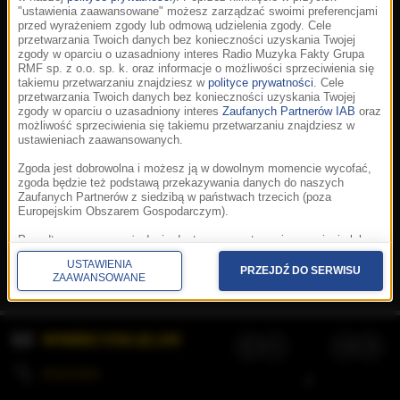
"ustawienia zaawansowane" możesz zarządzać swoimi preferencjami
przed wyrażeniem zgody lub odmową udzielenia zgody. Cele
przetwarzania Twoich danych bez konieczności uzyskania Twojej
zgody w oparciu o uzasadniony interes Radio Muzyka Fakty Grupa
RMF sp. z o.o. sp. k. oraz informacje o możliwości sprzeciwienia się
takiemu przetwarzaniu znajdziesz w
polityce prywatności
. Cele
przetwarzania Twoich danych bez konieczności uzyskania Twojej
zgody w oparciu o uzasadniony interes
Zaufanych Partnerów IAB
oraz
możliwość sprzeciwienia się takiemu przetwarzaniu znajdziesz w
ustawieniach zaawansowanych.
Zgoda jest dobrowolna i możesz ją w dowolnym momencie wycofać,
zgoda będzie też podstawą przekazywania danych do naszych
Zaufanych Partnerów z siedzibą w państwach trzecich (poza
Europejskim Obszarem Gospodarczym).
Korzystanie z portalu oznacza akceptację
Regulaminu
.
Polityka cookies
.
SpeakUp
.
Ponadto masz prawo żądania dostępu, sprostowania, usunięcia lub
Prywatność
.
Aplikacje
.
© 2026 Radio Muzyka
ograniczenia przetwarzania danych, a także złożenia skargi do
Fakty Grupa RMF sp. z o.o. sp. k.
USTAWIENIA
Prezesa Urzędu Ochrony Danych Osobowych. W polityce prywatności
PRZEJDŹ DO SERWISU
ZAAWANSOWANE
znajdziesz informacje jak wykonać swoje prawa. Szczegółowe
informacje na temat przetwarzania Twoich danych znajdują się w
polityce prywatności.
WYBIERZ STACJĘ LIVE
Administratorem tych danych jesteśmy my, czyli Radio Muzyka Fakty
Grupa RMF sp. z o.o. sp. k. z siedzibą w Krakowie, al. Waszyngtona
1.
KOLEJKA
/
Stosowanie plików cookies i innych technologii