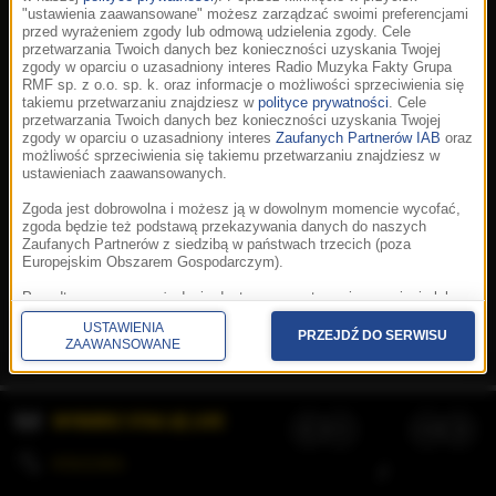
"ustawienia zaawansowane" możesz zarządzać swoimi preferencjami
przed wyrażeniem zgody lub odmową udzielenia zgody. Cele
przetwarzania Twoich danych bez konieczności uzyskania Twojej
zgody w oparciu o uzasadniony interes Radio Muzyka Fakty Grupa
RMF sp. z o.o. sp. k. oraz informacje o możliwości sprzeciwienia się
takiemu przetwarzaniu znajdziesz w
polityce prywatności
. Cele
przetwarzania Twoich danych bez konieczności uzyskania Twojej
zgody w oparciu o uzasadniony interes
Zaufanych Partnerów IAB
oraz
możliwość sprzeciwienia się takiemu przetwarzaniu znajdziesz w
ustawieniach zaawansowanych.
Zgoda jest dobrowolna i możesz ją w dowolnym momencie wycofać,
zgoda będzie też podstawą przekazywania danych do naszych
Zaufanych Partnerów z siedzibą w państwach trzecich (poza
Europejskim Obszarem Gospodarczym).
Korzystanie z portalu oznacza akceptację
Regulaminu
.
Polityka cookies
.
SpeakUp
.
Ponadto masz prawo żądania dostępu, sprostowania, usunięcia lub
Prywatność
.
Aplikacje
.
© 2026 Radio Muzyka
ograniczenia przetwarzania danych, a także złożenia skargi do
Fakty Grupa RMF sp. z o.o. sp. k.
USTAWIENIA
Prezesa Urzędu Ochrony Danych Osobowych. W polityce prywatności
PRZEJDŹ DO SERWISU
ZAAWANSOWANE
znajdziesz informacje jak wykonać swoje prawa. Szczegółowe
informacje na temat przetwarzania Twoich danych znajdują się w
polityce prywatności.
WYBIERZ STACJĘ LIVE
Administratorem tych danych jesteśmy my, czyli Radio Muzyka Fakty
Grupa RMF sp. z o.o. sp. k. z siedzibą w Krakowie, al. Waszyngtona
1.
KOLEJKA
/
Stosowanie plików cookies i innych technologii