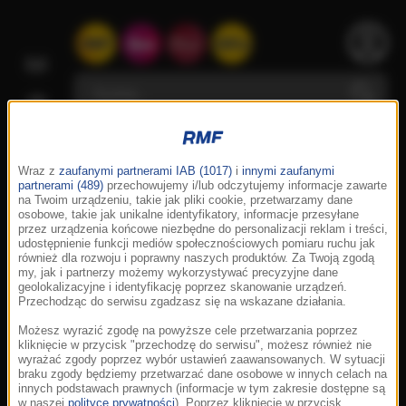
Wraz z
zaufanymi partnerami IAB (1017)
i
innymi zaufanymi
partnerami (489)
przechowujemy i/lub odczytujemy informacje zawarte
na Twoim urządzeniu, takie jak pliki cookie, przetwarzamy dane
osobowe, takie jak unikalne identyfikatory, informacje przesyłane
przez urządzenia końcowe niezbędne do personalizacji reklam i treści,
udostępnienie funkcji mediów społecznościowych pomiaru ruchu jak
również dla rozwoju i poprawny naszych produktów. Za Twoją zgodą
my, jak i partnerzy możemy wykorzystywać precyzyjne dane
geolokalizacyjne i identyfikację poprzez skanowanie urządzeń.
Przechodząc do serwisu zgadzasz się na wskazane działania.
Możesz wyrazić zgodę na powyższe cele przetwarzania poprzez
kliknięcie w przycisk "przechodzę do serwisu", możesz również nie
wyrażać zgody poprzez wybór ustawień zaawansowanych. W sytuacji
braku zgody będziemy przetwarzać dane osobowe w innych celach na
innych podstawach prawnych (informacje w tym zakresie dostępne są
w naszej
polityce prywatności
). Poprzez kliknięcie w przycisk