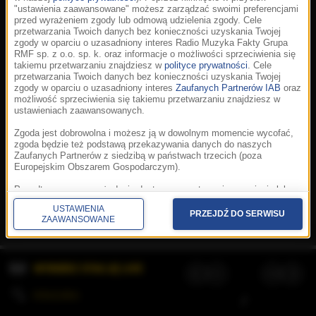
"ustawienia zaawansowane" możesz zarządzać swoimi preferencjami
przed wyrażeniem zgody lub odmową udzielenia zgody. Cele
przetwarzania Twoich danych bez konieczności uzyskania Twojej
zgody w oparciu o uzasadniony interes Radio Muzyka Fakty Grupa
RMF sp. z o.o. sp. k. oraz informacje o możliwości sprzeciwienia się
takiemu przetwarzaniu znajdziesz w
polityce prywatności
. Cele
przetwarzania Twoich danych bez konieczności uzyskania Twojej
zgody w oparciu o uzasadniony interes
Zaufanych Partnerów IAB
oraz
możliwość sprzeciwienia się takiemu przetwarzaniu znajdziesz w
ustawieniach zaawansowanych.
Zgoda jest dobrowolna i możesz ją w dowolnym momencie wycofać,
zgoda będzie też podstawą przekazywania danych do naszych
Zaufanych Partnerów z siedzibą w państwach trzecich (poza
Europejskim Obszarem Gospodarczym).
Korzystanie z portalu oznacza akceptację
Regulaminu
.
Polityka cookies
.
SpeakUp
.
Ponadto masz prawo żądania dostępu, sprostowania, usunięcia lub
Prywatność
.
Aplikacje
.
© 2026 Radio Muzyka
ograniczenia przetwarzania danych, a także złożenia skargi do
Fakty Grupa RMF sp. z o.o. sp. k.
USTAWIENIA
Prezesa Urzędu Ochrony Danych Osobowych. W polityce prywatności
PRZEJDŹ DO SERWISU
ZAAWANSOWANE
znajdziesz informacje jak wykonać swoje prawa. Szczegółowe
informacje na temat przetwarzania Twoich danych znajdują się w
polityce prywatności.
WYBIERZ STACJĘ LIVE
Administratorem tych danych jesteśmy my, czyli Radio Muzyka Fakty
Grupa RMF sp. z o.o. sp. k. z siedzibą w Krakowie, al. Waszyngtona
1.
KOLEJKA
/
Stosowanie plików cookies i innych technologii