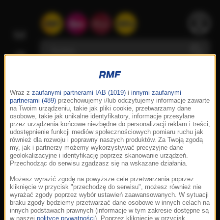
Wraz z
zaufanymi partnerami IAB (1019)
i
innymi zaufanymi
partnerami (489)
przechowujemy i/lub odczytujemy informacje zawarte
na Twoim urządzeniu, takie jak pliki cookie, przetwarzamy dane
osobowe, takie jak unikalne identyfikatory, informacje przesyłane
przez urządzenia końcowe niezbędne do personalizacji reklam i treści,
udostępnienie funkcji mediów społecznościowych pomiaru ruchu jak
również dla rozwoju i poprawny naszych produktów. Za Twoją zgodą
my, jak i partnerzy możemy wykorzystywać precyzyjne dane
geolokalizacyjne i identyfikację poprzez skanowanie urządzeń.
Przechodząc do serwisu zgadzasz się na wskazane działania.
Możesz wyrazić zgodę na powyższe cele przetwarzania poprzez
kliknięcie w przycisk "przechodzę do serwisu", możesz również nie
wyrażać zgody poprzez wybór ustawień zaawansowanych. W sytuacji
braku zgody będziemy przetwarzać dane osobowe w innych celach na
innych podstawach prawnych (informacje w tym zakresie dostępne są
w naszej
polityce prywatności
). Poprzez kliknięcie w przycisk